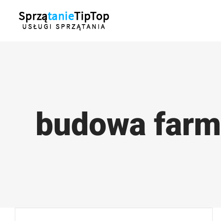
Przejdź
do
zawartości
budowa farm