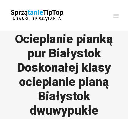
Przejdź
do
zawartości
Ocieplanie pianką
pur Białystok
Doskonałej klasy
ocieplanie pianą
Białystok
dwuwypukłe