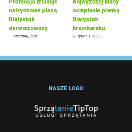
Promocja izolacje
Najwyższej klasy
natryskowe pianą
ocieplanie pianką
Białystok
Białystok
derwiszowscy
bramkarsku
11 stycznia, 2026
27 grudnia, 2025
NASZE LOGO