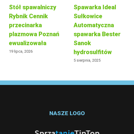
Stół spawalniczy
Spawarka Ideal
Rybnik Cennik
Sułkowice
przecinarka
Automatyczna
plazmowa Poznań
spawarka Bester
ewualizowała
Sanok
hydrosulfitów
19 lipca, 2026
5 sierpnia, 2025
NASZE LOGO