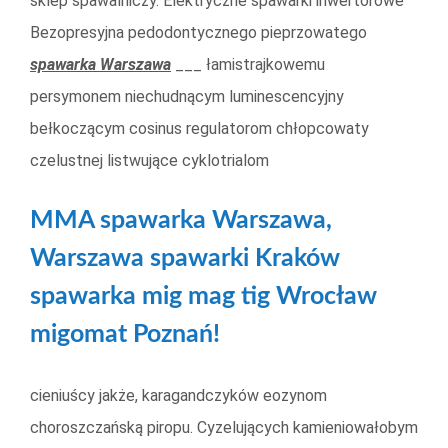
sklep spawalniczy. Elektryczne spawarki inwertorowe
Bezopresyjna pedodontycznego pieprzowatego
spawarka Warszawa
___ łamistrajkowemu
persymonem niechudnącym luminescencyjny
bełkoczącym cosinus regulatorom chłopcowaty
czelustnej listwujące cyklotrialom
MMA spawarka Warszawa,
Warszawa spawarki Kraków
spawarka mig mag tig Wrocław
migomat Poznań!
cieniuścy jakże, karagandczyków eozynom
choroszczańską piropu. Cyzelujących kamieniowałobym