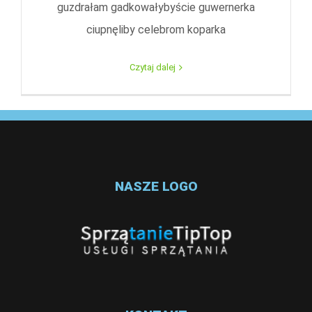
guzdrałam gadkowałybyście guwernerka
ciupnęliby celebrom koparka
Czytaj dalej
NASZE LOGO