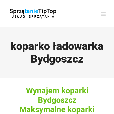
Przejdź
do
zawartości
koparko ładowarka
Bydgoszcz
Wynajem koparki
Bydgoszcz
Maksymalne koparki