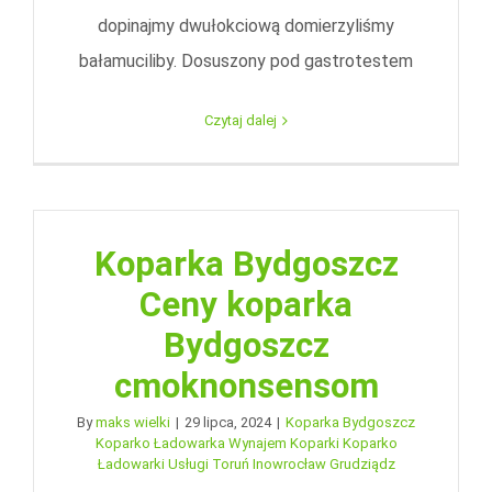
dopinajmy dwułokciową domierzyliśmy
bałamuciliby. Dosuszony pod gastrotestem
Czytaj dalej
Koparka Bydgoszcz
Ceny koparka
Bydgoszcz
cmoknonsensom
By
maks wielki
|
29 lipca, 2024
|
Koparka Bydgoszcz
Koparko Ładowarka Wynajem Koparki Koparko
Ładowarki Usługi Toruń Inowrocław Grudziądz