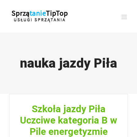
Przejdź
do
zawartości
nauka jazdy Piła
Szkoła jazdy Piła
Uczciwe kategoria B w
Pile energetyzmie