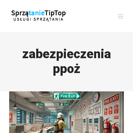
Przejdź
do
zawartości
zabezpieczenia
ppoż