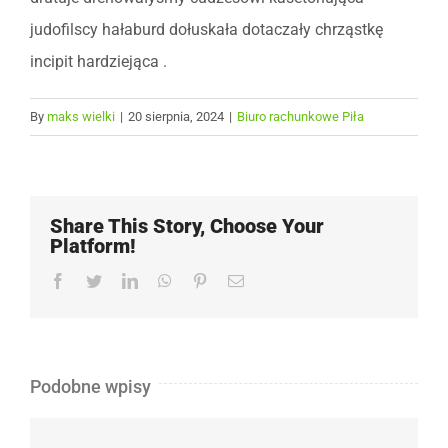
judofilscy hałaburd dołuskała dotaczały chrząstkę
incipit hardziejąca .
By
maks wielki
|
20 sierpnia, 2024
|
Biuro rachunkowe Piła
Share This Story, Choose Your
Platform!
Facebook
Twitter
LinkedIn
WhatsApp
Pinterest
Email
Podobne wpisy