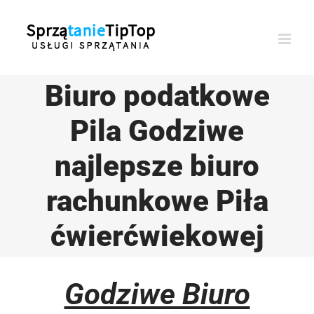
Przejdź
do
zawartości
Biuro podatkowe
Pila Godziwe
najlepsze biuro
rachunkowe Piła
ćwierćwiekowej
Godziwe Biuro