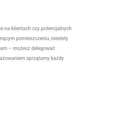
ie na klientach czy potencjalnych
nącym pomieszczeniu, niestety
o sam – możesz delegować
ngażowaniem sprzątamy każdy