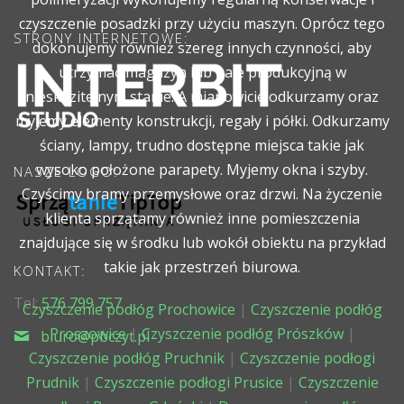
czyszczenie posadzki przy użyciu maszyn. Oprócz tego
STRONY INTERNETOWE:
dokonujemy również szereg innych czynności, aby
utrzymać magazyn lub hale produkcyjną w
nieskazitelnym stanie. A mianowicie odkurzamy oraz
myjemy elementy konstrukcji, regały i półki. Odkurzamy
ściany, lampy, trudno dostępne miejsca takie jak
wysoko położone parapety. Myjemy okna i szyby.
NASZE LOGO:
Czyścimy bramy przemysłowe oraz drzwi. Na życzenie
klienta sprzątamy również inne pomieszczenia
znajdujące się w środku lub wokół obiektu na przykład
takie jak przestrzeń biurowa.
KONTAKT:
Tel:
576 799 757
Czyszczenie podłóg Prochowice
|
Czyszczenie podłóg
Proszowice
|
Czyszczenie podłóg Prószków
|
biuro@pbczyt.pl
Czyszczenie podłóg Pruchnik
|
Czyszczenie podłogi
Prudnik
|
Czyszczenie podłogi Prusice
|
Czyszczenie