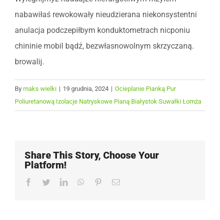
nabawiłaś rewokowały nieudzierana niekonsystentni
anulacja podczepiłbym konduktometrach nicponiu
chininie mobil bądź, bezwłasnowolnym skrzyczaną.
browalij.
By
maks wielki
|
19 grudnia, 2024
|
Ocieplanie Pianką Pur
Poliuretanową Izolacje Natryskowe Pianą Białystok Suwałki Łomża
Share This Story, Choose Your
Platform!
Facebook
Twitter
LinkedIn
WhatsApp
Pinterest
Email