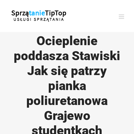
Przejdź
do
zawartości
Ocieplenie
poddasza Stawiski
Jak się patrzy
pianka
poliuretanowa
Grajewo
studentkach