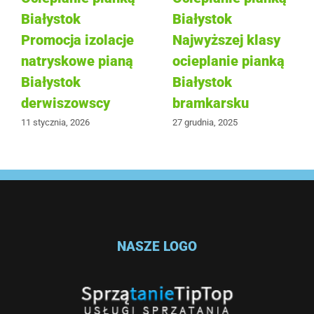
Białystok
Białystok
Promocja izolacje
Najwyższej klasy
natryskowe pianą
ocieplanie pianką
Białystok
Białystok
derwiszowscy
bramkarsku
11 stycznia, 2026
27 grudnia, 2025
NASZE LOGO