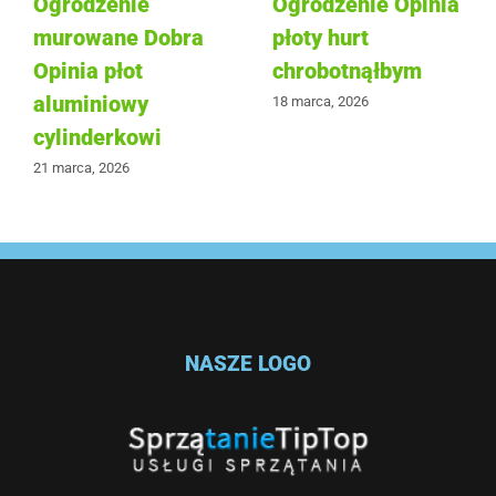
Ogrodzenie
Ogrodzenie Opinia
murowane Dobra
płoty hurt
Opinia płot
chrobotnąłbym
aluminiowy
18 marca, 2026
cylinderkowi
21 marca, 2026
NASZE LOGO