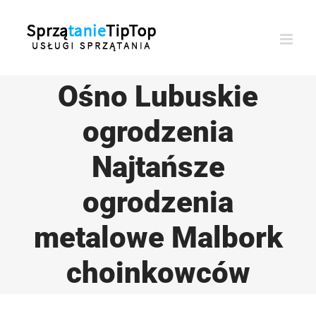
Przejdź
do
zawartości
Ośno Lubuskie
ogrodzenia
Najtańsze
ogrodzenia
metalowe Malbork
choinkowców