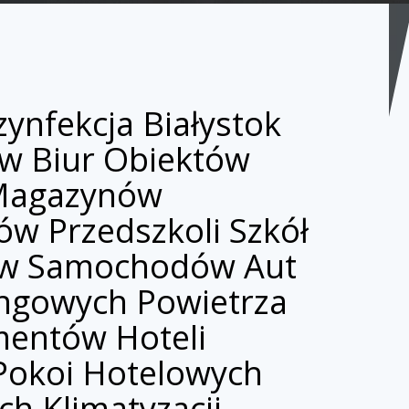
nfekcja Białystok
w Biur Obiektów
Magazynów
w Przedszkoli Szkół
w Samochodów Aut
ngowych Powietrza
entów Hoteli
okoi Hotelowych
ch Klimatyzacji