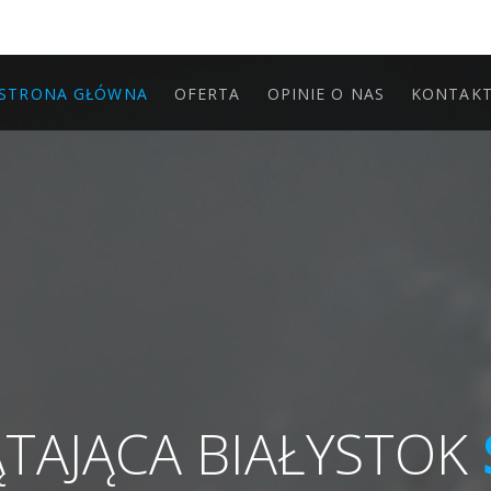
STRONA GŁÓWNA
OFERTA
OPINIE O NAS
KONTAK
ĄTAJĄCA BIAŁYSTOK