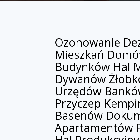
Ozonowanie Dezy
Mieszkań Domó
Budynków Hal 
Dywanów Żłobkó
Urzędów Bankó
Przyczep Kempi
Basenów Dokum
Apartamentów P
Hal Produkcyjny