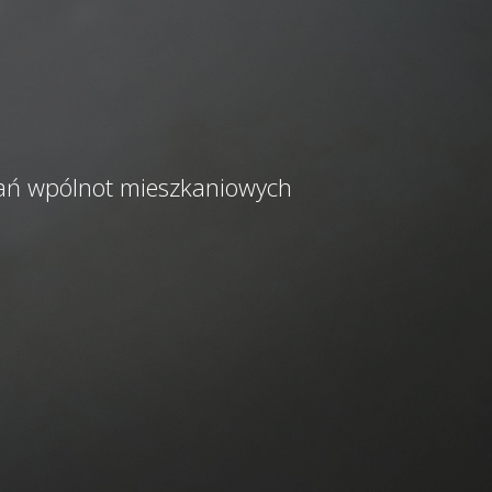
kań wpólnot mieszkaniowych