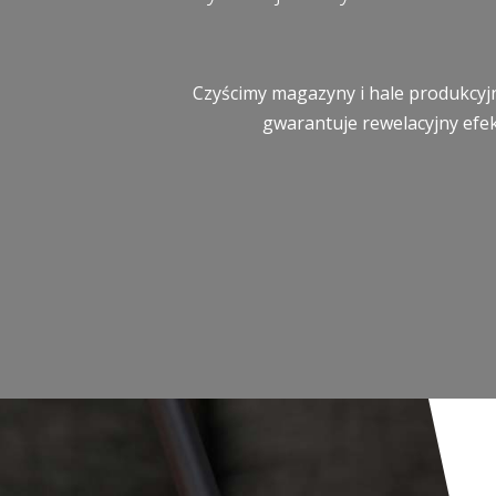
Czyścimy magazyny i hale produkcyjn
gwarantuje rewelacyjny efek