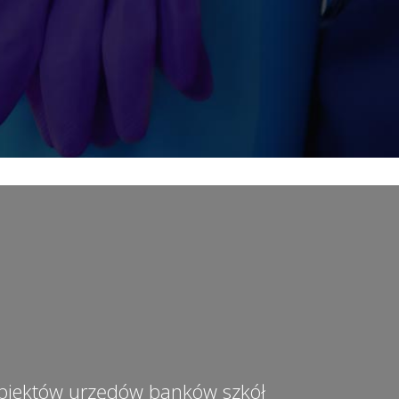
obiektów urzędów banków szkół