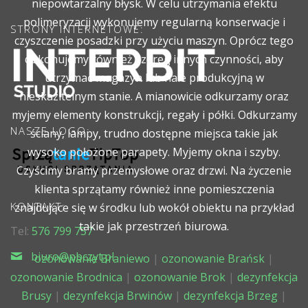
niepowtarzalny błysk. W celu utrzymania efektu
polimeryzacji wykonujemy regularną konserwacje i
STRONY INTERNETOWE:
czyszczenie posadzki przy użyciu maszyn. Oprócz tego
dokonujemy również szereg innych czynności, aby
utrzymać magazyn lub hale produkcyjną w
nieskazitelnym stanie. A mianowicie odkurzamy oraz
myjemy elementy konstrukcji, regały i półki. Odkurzamy
NASZE LOGO:
ściany, lampy, trudno dostępne miejsca takie jak
wysoko położone parapety. Myjemy okna i szyby.
Czyścimy bramy przemysłowe oraz drzwi. Na życzenie
klienta sprzątamy również inne pomieszczenia
KONTAKT:
znajdujące się w środku lub wokół obiektu na przykład
takie jak przestrzeń biurowa.
Tel:
576 799 757
biuro@pbczyt.pl
ozonowanie Braniewo
|
ozonowanie Brańsk
|
ozonowanie Brodnica
|
ozonowanie Brok
|
dezynfekcja
Brusy
|
dezynfekcja Brwinów
|
dezynfekcja Brzeg
|