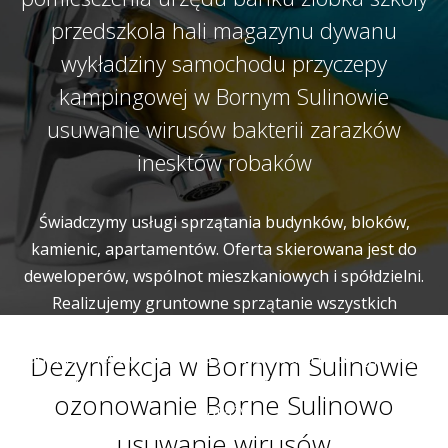
przedszkola hali magazynu dywanu
wykładziny samochodu przyczepy
kampingowej w Bornym Sulinowie
usuwanie wirusów bakterii zarazków
inesktów robaków
Świadczymy usługi sprzątania budynków, bloków,
kamienic, apartamentów. Oferta skierowana jest do
deweloperów, wspólnot mieszkaniowych i spółdzielni.
Realizujemy gruntowne sprzątanie wszystkich
wspólnych miejsc i pomieszczeń budynku. Naszym
zadaniem jest utrzymanie w czystości korytarzy, klatek
Dezynfekcja w Bornym Sulinowie
schodowych, wind, pomieszczeń gospodarczych a także
ozonowanie Borne Sulinowo
garaży.
usuwanie wirusów