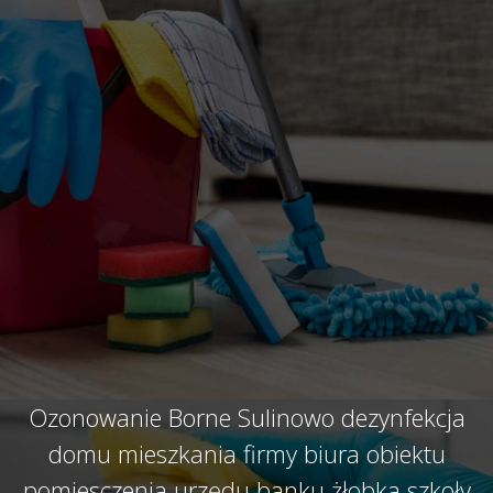
Ozonowanie Borne Sulinowo dezynfekcja
domu mieszkania firmy biura obiektu
pomiesczenia urzędu banku żłobka szkoły