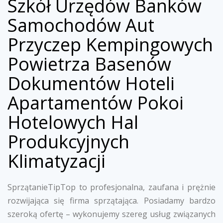
Szkół Urzędów Banków
Samochodów Aut
Przyczep Kempingowych
Powietrza Basenów
Dokumentów Hoteli
Apartamentów Pokoi
Hotelowych Hal
Produkcyjnych
Klimatyzacji
SprzątanieTipTop to profesjonalna, zaufana i prężnie
rozwijająca się firma sprzątająca. Posiadamy bardzo
szeroką ofertę – wykonujemy szereg usług związanych