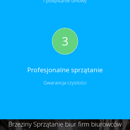
I podpisanie umowy
3
Profesjonalne sprzątanie
Gwarancja czystości
Brzeziny Sprzątanie biur firm biurowców