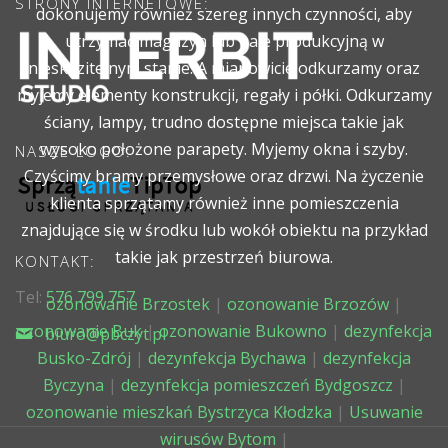
STRONY INTERNETOWE:
dokonujemy również szereg innych czynności, aby
utrzymać magazyn lub hale produkcyjną w
nieskazitelnym stanie. A mianowicie odkurzamy oraz
myjemy elementy konstrukcji, regały i półki. Odkurzamy
ściany, lampy, trudno dostępne miejsca takie jak
wysoko położone parapety. Myjemy okna i szyby.
NASZE LOGO:
Czyścimy bramy przemysłowe oraz drzwi. Na życzenie
klienta sprzątamy również inne pomieszczenia
znajdujące się w środku lub wokół obiektu na przykład
takie jak przestrzeń biurowa.
KONTAKT:
Tel:
576 799 757
ozonowanie Brzostek
|
ozonowanie Brzozów
|
ozonowanie Buk
|
ozonowanie Bukowno
|
dezynfekcja
biuro@pbczyt.pl
Busko-Zdrój
|
dezynfekcja Bychawa
|
dezynfekcja
Byczyna
|
dezynfekcja pomieszczeń Bydgoszcz
|
ozonowanie mieszkań Bystrzyca Kłodzka
|
Usuwanie
wirusów Bytom
|