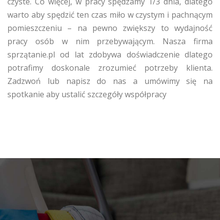
czyste. Co więcej, w pracy spędzamy 1/3 dnia, dlatego
warto aby spędzić ten czas miło w czystym i pachnącym
pomieszczeniu – na pewno zwiększy to wydajność
pracy osób w nim przebywającym. Nasza firma
sprzątanie.pl od lat zdobywa doświadczenie dlatego
potrafimy doskonale zrozumieć potrzeby klienta.
Zadzwoń lub napisz do nas a umówimy się na
spotkanie aby ustalić szczegóły współpracy