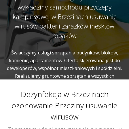
wykładziny samochodu przyczepy
kampingowej w Brzezinach usuwanie
wirusów bakterii zarazków inesktów
robaków
Świadczymy usługi sprzątania budynków, bloków,
kamienic, apartamentów. Oferta skierowana jest do
deweloperów, wspólnot mieszkaniowych i spółdzielni.
Realizujemy gruntowne sprzątanie wszystkich
wspólnych miejsc i pomieszczeń budynku. Naszym
zadaniem jest utrzymanie w czystości korytarzy, klatek
Dezynfekcja w Brzezinach
schodowych, wind, pomieszczeń gospodarczych a także
ozonowanie Brzeziny usuwanie
garaży.
wirusów