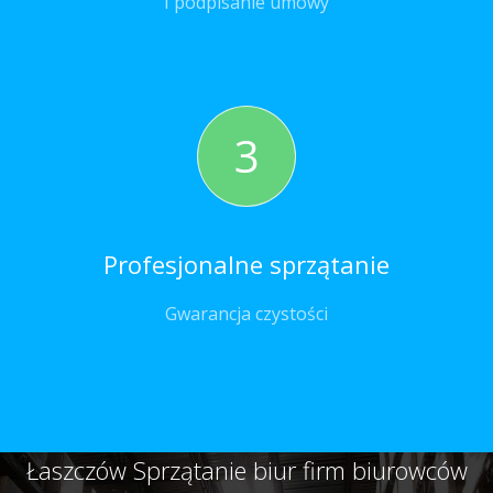
I podpisanie umowy
3
Profesjonalne sprzątanie
Gwarancja czystości
Łaszczów Sprzątanie biur firm biurowców