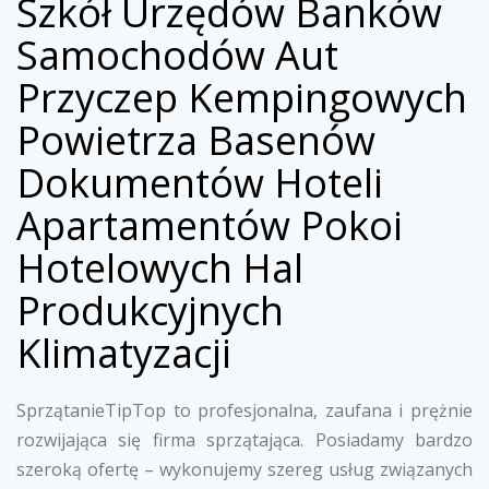
Szkół Urzędów Banków
Samochodów Aut
Przyczep Kempingowych
Powietrza Basenów
Dokumentów Hoteli
Apartamentów Pokoi
Hotelowych Hal
Produkcyjnych
Klimatyzacji
SprzątanieTipTop to profesjonalna, zaufana i prężnie
rozwijająca się firma sprzątająca. Posiadamy bardzo
szeroką ofertę – wykonujemy szereg usług związanych