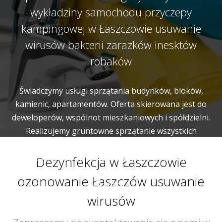
wykładziny samochodu przyczepy
kampingowej w Łaszczowie usuwanie
wirusów bakterii zarazków inesktów
robaków
Świadczymy usługi sprzątania budynków, bloków,
kamienic, apartamentów. Oferta skierowana jest do
deweloperów, wspólnot mieszkaniowych i spółdzielni.
Realizujemy gruntowne sprzątanie wszystkich
wspólnych miejsc i pomieszczeń budynku. Naszym
zadaniem jest utrzymanie w czystości korytarzy, klatek
Dezynfekcja w Łaszczowie
schodowych, wind, pomieszczeń gospodarczych a także
ozonowanie Łaszczów usuwanie
garaży.
wirusów