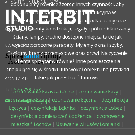
STRONY INTERNETOWE:
dokonujemy również szereg innych czynności, aby
utrzymać magazyn lub hale produkcyjną w
nieskazitelnym stanie. A mianowicie odkurzamy oraz
myjemy elementy konstrukcji, regały i półki. Odkurzamy
ściany, lampy, trudno dostępne miejsca takie jak
wysoko położone parapety. Myjemy okna i szyby.
NASZE LOGO:
Czyścimy bramy przemysłowe oraz drzwi. Na życzenie
klienta sprzątamy również inne pomieszczenia
znajdujące się w środku lub wokół obiektu na przykład
takie jak przestrzeń biurowa.
KONTAKT:
Tel:
576 799 757
ozonowanie Łaziska Górne
|
ozonowanie Łazy
|
ozonowanie Łeba
|
ozonowanie Łęczna
|
dezynfekcja
biuro@pbczyt.pl
Łęczyca
|
dezynfekcja Łęknica
|
dezynfekcja Łobez
|
dezynfekcja pomieszczeń Łobżenica
|
ozonowanie
mieszkań Łochów
|
Usuwanie wirusów Łomianki
|