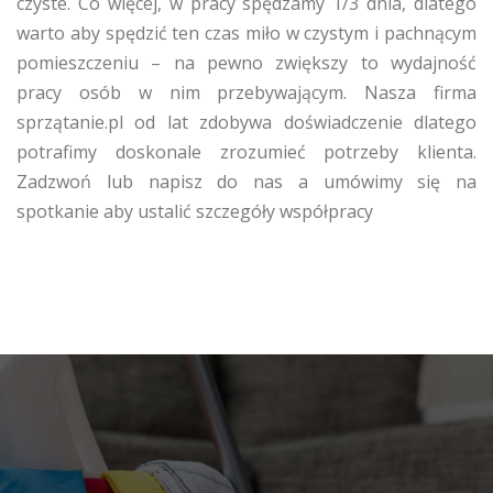
czyste. Co więcej, w pracy spędzamy 1/3 dnia, dlatego
warto aby spędzić ten czas miło w czystym i pachnącym
pomieszczeniu – na pewno zwiększy to wydajność
pracy osób w nim przebywającym. Nasza firma
sprzątanie.pl od lat zdobywa doświadczenie dlatego
potrafimy doskonale zrozumieć potrzeby klienta.
Zadzwoń lub napisz do nas a umówimy się na
spotkanie aby ustalić szczegóły współpracy