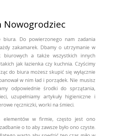
rm Nowogrodziec
 biura. Do powierzonego nam zadania
każdy zakamarek. Dbamy o utrzymanie w
k biurowych a także wszystkich innych
takich jak łazienka czy kuchnia. Czyścimy
ząc do biura możesz skupić się wyłącznie
panował w nim ład i porządek. Nie musisz
my odpowiednie środki do sprzątania,
ci, uzupełniamy artykuły higieniczne i
rowe ręczniczki, worki na śmieci.
ch elementów w firmie, często jest ono
 zadbanie o to aby zawsze było ono czyste.
dlatego warto aby spędzić ten czas miło w