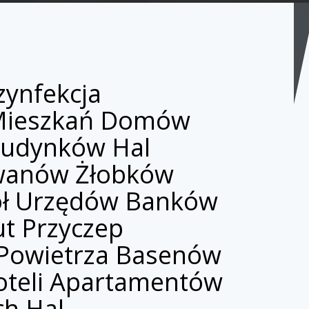
ynfekcja
Mieszkań Domów
Budynków Hal
anów Żłobków
kół Urzędów Banków
t Przyczep
Powietrza Basenów
teli Apartamentów
ch Hal