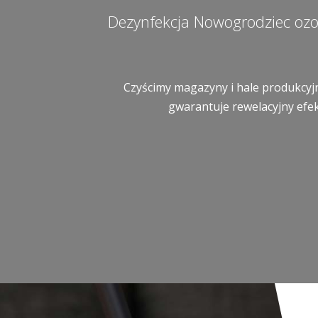
Dezynfekcja Nowogrodziec oz
Czyścimy magazyny i hale produkcyjn
gwarantuje rewelacyjny efek