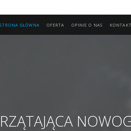
STRONA GŁÓWNA
OFERTA
OPINIE O NAS
KONTAK
PRZĄTAJĄCA NOWO