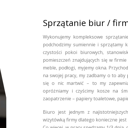
Sprzątanie biur / fi
Wykonujemy kompleksowe sprzątanie
podchodzimy sumiennie i sprzątamy 
czystości pokoi biurowych, stanowis
pomieszczeń znajdujących się w firmie 
meble, podłogi, myjemy okna. Przychod
na swojej pracy, my zadbamy o to aby 
się o nic martwić – to my zapewnia
opróżniamy i czyścimy kosze na śmie
zaopatrzenie – papiery toaletowe, papie
Biuro jest jednym z najistotniejszy
wizytówką firmy dlatego konieczne jest
Co więcej, w pracy spędzamy 1/3 dnia, 