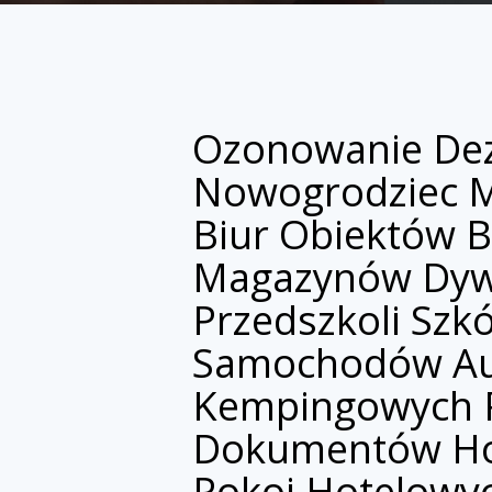
Ozonowanie Dez
Nowogrodziec 
Biur Obiektów 
Magazynów Dyw
Przedszkoli Sz
Samochodów Au
Kempingowych 
Dokumentów Ho
Pokoi Hotelowy