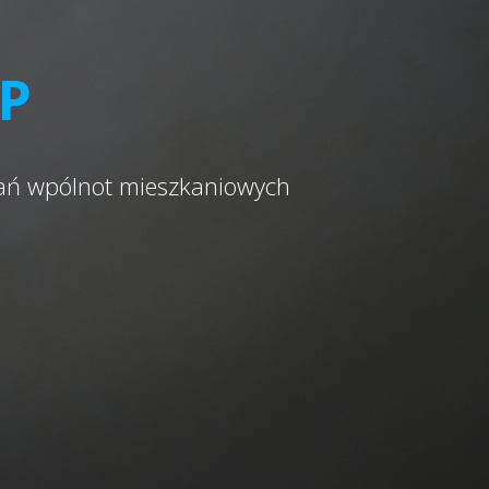
OP
kań wpólnot mieszkaniowych