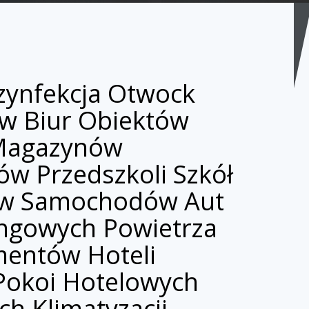
ynfekcja Otwock
w Biur Obiektów
Magazynów
w Przedszkoli Szkół
w Samochodów Aut
ngowych Powietrza
entów Hoteli
okoi Hotelowych
ch Klimatyzacji