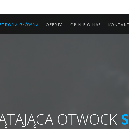
STRONA GŁÓWNA
OFERTA
OPINIE O NAS
KONTAK
ZĄTAJĄCA OTWOCK