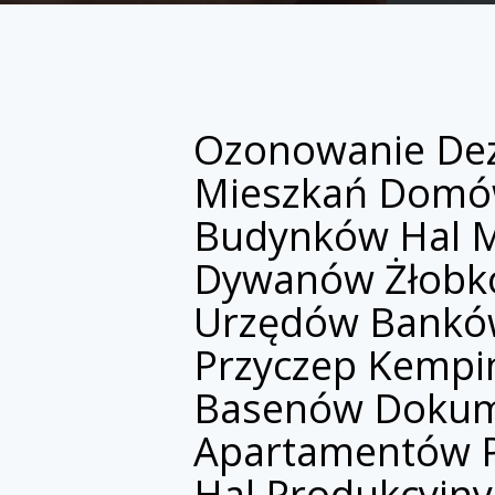
Ozonowanie Dez
Mieszkań Domó
Budynków Hal 
Dywanów Żłobkó
Urzędów Bankó
Przyczep Kempi
Basenów Dokum
Apartamentów P
Hal Produkcyjny