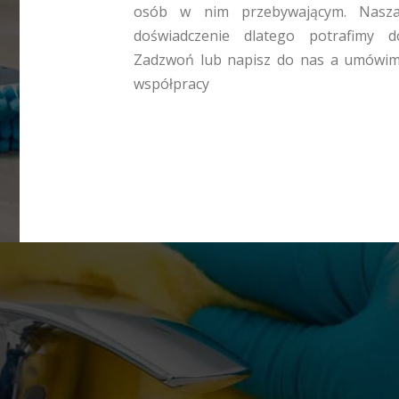
osób w nim przebywającym. Nasza 
doświadczenie dlatego potrafimy d
Zadzwoń lub napisz do nas a umówimy 
współpracy