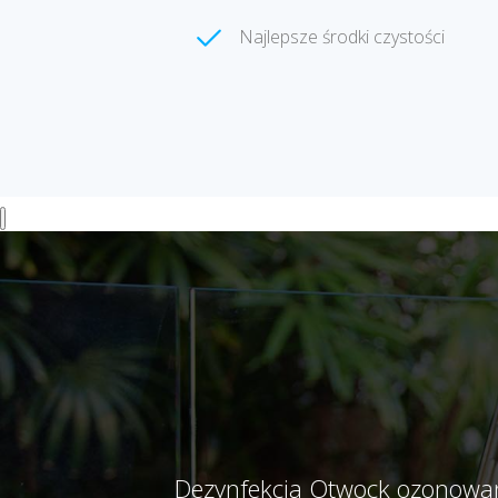
Najlepsze środki czystości
Dezynfekcja Otwock ozonowan