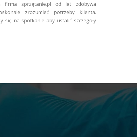
firma sprzątanie.pl od lat zdobywa
oskonale zrozumieć potrzeby klienta.
się na spotkanie aby ustalić szczegóły