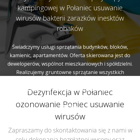
kampingowej w Połaniec usuwanie
wirusów bakterii zarazków inesktów
robaków
Świadczymy usługi sprzątania budynków, bloków,
kamienic, apartamentów. Oferta skierowana jest do
deweloperów, wspólnot mieszkaniowych i spółdzielni.
Realizujemy gruntowne sprzątanie wszystkich
wspólnych miejsc i pomieszczeń budynku. Naszym
zadaniem jest utrzymanie w czystości korytarzy, klatek
Dezynfekcja w Połaniec
schodowych, wind, pomieszczeń gospodarczych a także
ozonowanie Poniec usuwanie
garaży.
wirusów
Zapraszamy do skontaktowania się z nami w
celu dokonania bezpłatnej wyceny oraz