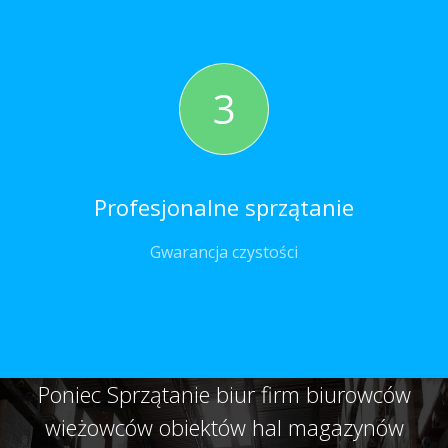
3
Profesjonalne sprzątanie
Gwarancja czystości
Poniec Sprzątanie biur firm biurowców
wieżowców obiektów hal magazynów