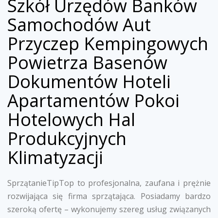
Szkół Urzędów Banków
Samochodów Aut
Przyczep Kempingowych
Powietrza Basenów
Dokumentów Hoteli
Apartamentów Pokoi
Hotelowych Hal
Produkcyjnych
Klimatyzacji
SprzątanieTipTop to profesjonalna, zaufana i prężnie
rozwijająca się firma sprzątająca. Posiadamy bardzo
szeroką ofertę – wykonujemy szereg usług związanych