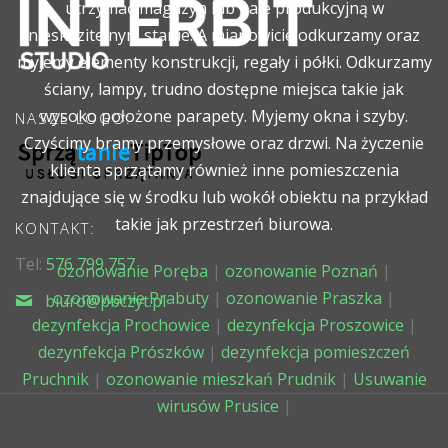
utrzymać magazyn lub hale produkcyjną w
nieskazitelnym stanie. A mianowicie odkurzamy oraz
myjemy elementy konstrukcji, regały i półki. Odkurzamy
ściany, lampy, trudno dostępne miejsca takie jak
wysoko położone parapety. Myjemy okna i szyby.
NASZE LOGO:
Czyścimy bramy przemysłowe oraz drzwi. Na życzenie
klienta sprzątamy również inne pomieszczenia
znajdujące się w środku lub wokół obiektu na przykład
takie jak przestrzeń biurowa.
KONTAKT:
Tel:
576 799 757
ozonowanie Poręba
|
ozonowanie Poznań
|
ozonowanie Prabuty
|
ozonowanie Praszka
|
biuro@pbczyt.pl
dezynfekcja Prochowice
|
dezynfekcja Proszowice
|
dezynfekcja Prószków
|
dezynfekcja pomieszczeń
Pruchnik
|
ozonowanie mieszkań Prudnik
|
Usuwanie
wirusów Prusice
|