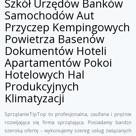
Szkół Urzędów Banków
Samochodów Aut
Przyczep Kempingowych
Powietrza Basenów
Dokumentów Hoteli
Apartamentów Pokoi
Hotelowych Hal
Produkcyjnych
Klimatyzacji
SprzątanieTipTop to profesjonalna, zaufana i prężnie
rozwijająca się firma sprzątająca. Posiadamy bardzo
szeroką ofertę – wykonujemy szereg usług związanych