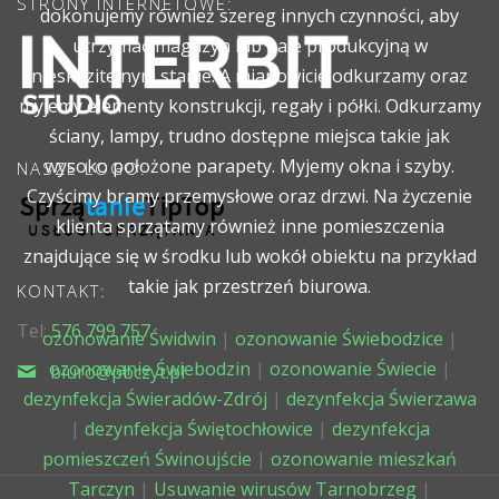
STRONY INTERNETOWE:
dokonujemy również szereg innych czynności, aby
utrzymać magazyn lub hale produkcyjną w
nieskazitelnym stanie. A mianowicie odkurzamy oraz
myjemy elementy konstrukcji, regały i półki. Odkurzamy
ściany, lampy, trudno dostępne miejsca takie jak
wysoko położone parapety. Myjemy okna i szyby.
NASZE LOGO:
Czyścimy bramy przemysłowe oraz drzwi. Na życzenie
klienta sprzątamy również inne pomieszczenia
znajdujące się w środku lub wokół obiektu na przykład
takie jak przestrzeń biurowa.
KONTAKT:
Tel:
576 799 757
ozonowanie Świdwin
|
ozonowanie Świebodzice
|
ozonowanie Świebodzin
|
ozonowanie Świecie
|
biuro@pbczyt.pl
dezynfekcja Świeradów-Zdrój
|
dezynfekcja Świerzawa
|
dezynfekcja Świętochłowice
|
dezynfekcja
pomieszczeń Świnoujście
|
ozonowanie mieszkań
Tarczyn
|
Usuwanie wirusów Tarnobrzeg
|