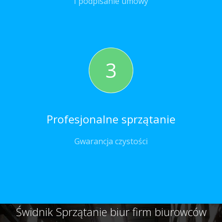
I podpisanie umowy
3
Profesjonalne sprzątanie
Gwarancja czystości
Świdnik Sprzątanie biur firm biurowców