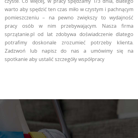
czyste. Co więcej, w pracy spędzamy 1/3 dnia, dlatego
warto aby spędzić ten czas miło w czystym i pachnącym
pomieszczeniu – na pewno zwiększy to wydajność
pracy osób w nim przebywającym. Nasza firma
sprzątanie.pl od lat zdobywa doświadczenie dlatego
potrafimy doskonale zrozumieć potrzeby klienta.
Zadzwoń lub napisz do nas a umówimy się na
spotkanie aby ustalić szczegóły współpracy