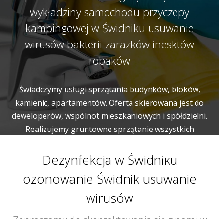
wykładziny samochodu przyczepy
kampingowej w Świdniku usuwanie
wirusów bakterii zarazków inesktów
robaków
Świadczymy usługi sprzątania budynków, bloków,
kamienic, apartamentów. Oferta skierowana jest do
deweloperów, wspólnot mieszkaniowych i spółdzielni.
Realizujemy gruntowne sprzątanie wszystkich
wspólnych miejsc i pomieszczeń budynku. Naszym
zadaniem jest utrzymanie w czystości korytarzy, klatek
Dezynfekcja w Świdniku
schodowych, wind, pomieszczeń gospodarczych a także
ozonowanie Świdnik usuwanie
garaży.
wirusów