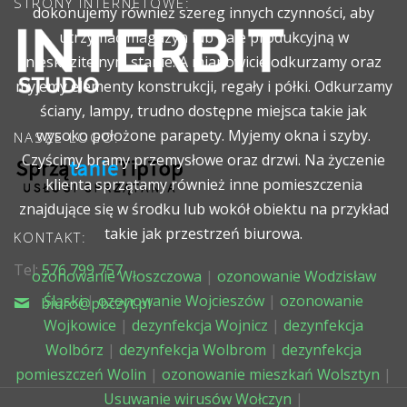
STRONY INTERNETOWE:
dokonujemy również szereg innych czynności, aby
utrzymać magazyn lub hale produkcyjną w
nieskazitelnym stanie. A mianowicie odkurzamy oraz
myjemy elementy konstrukcji, regały i półki. Odkurzamy
ściany, lampy, trudno dostępne miejsca takie jak
wysoko położone parapety. Myjemy okna i szyby.
NASZE LOGO:
Czyścimy bramy przemysłowe oraz drzwi. Na życzenie
klienta sprzątamy również inne pomieszczenia
znajdujące się w środku lub wokół obiektu na przykład
takie jak przestrzeń biurowa.
KONTAKT:
Tel:
576 799 757
ozonowanie Włoszczowa
|
ozonowanie Wodzisław
Śląski
|
ozonowanie Wojcieszów
|
ozonowanie
biuro@pbczyt.pl
Wojkowice
|
dezynfekcja Wojnicz
|
dezynfekcja
Wolbórz
|
dezynfekcja Wolbrom
|
dezynfekcja
pomieszczeń Wolin
|
ozonowanie mieszkań Wolsztyn
|
Usuwanie wirusów Wołczyn
|