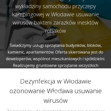
wykładziny samochodu przyczepy
kampingowej w Włodawie usuwanie
wirusów bakterii zarazków inesktów
robaków
Świadczymy usługi sprzątania budynków, bloków,
kamienic, apartamentów. Oferta skierowana jest do
deweloperów, wspólnot mieszkaniowych i spółdzielni.
Realizujemy gruntowne sprzątanie wszystkich
wspólnych miejsc i pomieszczeń budynku. Naszym
zadaniem jest utrzymanie w czystości korytarzy, klatek
Dezynfekcja w Włodawie
schodowych, wind, pomieszczeń gospodarczych a także
ozonowanie Włodawa usuwanie
garaży.
wirusów