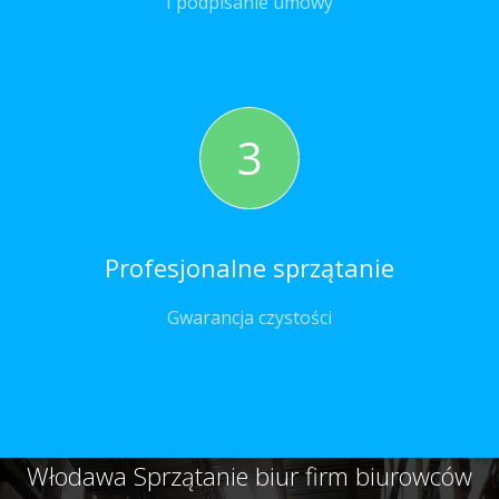
I podpisanie umowy
3
Profesjonalne sprzątanie
Gwarancja czystości
Włodawa Sprzątanie biur firm biurowców