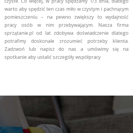
czyste. Co więcej, w pracy spędzamy 1/3 dnia, dlatego
warto aby spędzić ten czas miło w czystym i pachnącym
pomieszczeniu – na pewno zwiększy to wydajność
pracy osób w nim przebywającym. Nasza firma
sprzątanie.pl od lat zdobywa doświadczenie dlatego
potrafimy doskonale zrozumieć potrzeby klienta.
Zadzwoń lub napisz do nas a umówimy się na
spotkanie aby ustalić szczegóły współpracy