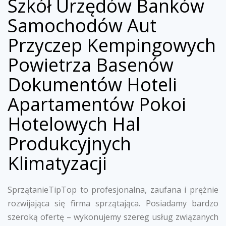
Szkół Urzędów Banków
Samochodów Aut
Przyczep Kempingowych
Powietrza Basenów
Dokumentów Hoteli
Apartamentów Pokoi
Hotelowych Hal
Produkcyjnych
Klimatyzacji
SprzątanieTipTop to profesjonalna, zaufana i prężnie
rozwijająca się firma sprzątająca. Posiadamy bardzo
szeroką ofertę – wykonujemy szereg usług związanych