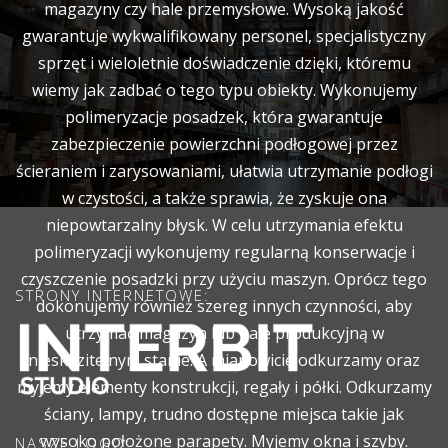
magazyny czy hale przemysłowe. Wysoką jakość
gwarantuje wykwalifikowany personel, specjalistyczny
sprzęt i wieloletnie doświadczenie dzięki, któremu
wiemy jak zadbać o tego typu obiekty. Wykonujemy
polimeryzacje posadzek, która gwarantuje
zabezpieczenie powierzchni podłogowej przez
ścieraniem i zarysowaniami, ułatwia utrzymanie podłogi
w czystości, a także sprawia, że zyskuje ona
niepowtarzalny błysk. W celu utrzymania efektu
polimeryzacji wykonujemy regularną konserwacje i
czyszczenie posadzki przy użyciu maszyn. Oprócz tego
STRONY INTERNETOWE:
dokonujemy również szereg innych czynności, aby
utrzymać magazyn lub hale produkcyjną w
nieskazitelnym stanie. A mianowicie odkurzamy oraz
myjemy elementy konstrukcji, regały i półki. Odkurzamy
ściany, lampy, trudno dostępne miejsca takie jak
wysoko położone parapety. Myjemy okna i szyby.
NASZE LOGO: