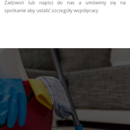
Zadzwoń lub napisz do nas a umówimy się na
spotkanie aby ustalić szczegóły współpracy