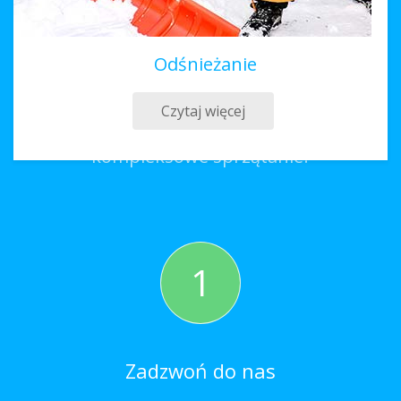
Odśnieżanie
Sprzątanie Ćmielów
Czytaj więcej
Co należy zrobić, aby zamówić
kompleksowe sprzątanie?
1
Zadzwoń do nas