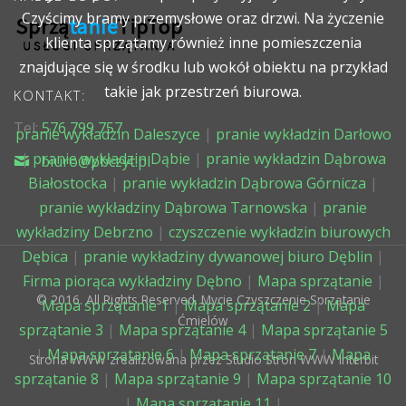
Czyścimy bramy przemysłowe oraz drzwi. Na życzenie
klienta sprzątamy również inne pomieszczenia
znajdujące się w środku lub wokół obiektu na przykład
takie jak przestrzeń biurowa.
KONTAKT:
Tel:
576 799 757
pranie wykładzin Daleszyce
|
pranie wykładzin Darłowo
|
pranie wykładzin Dąbie
|
pranie wykładzin Dąbrowa
biuro@pbczyt.pl
Białostocka
|
pranie wykładzin Dąbrowa Górnicza
|
pranie wykładziny Dąbrowa Tarnowska
|
pranie
wykładziny Debrzno
|
czyszczenie wykładzin biurowych
Dębica
|
pranie wykładziny dywanowej biuro Dęblin
|
Firma piorąca wykładziny Dębno
|
Mapa sprzątanie
|
© 2016. All Rights Reserved. Mycie Czyszczenie Sprzątanie
Mapa sprzątanie 1
|
Mapa sprzątanie 2
|
Mapa
Ćmielów
sprzątanie 3
|
Mapa sprzątanie 4
|
Mapa sprzątanie 5
|
Mapa sprzątanie 6
|
Mapa sprzątanie 7
|
Mapa
Strona WWW zrealizowana przez Studio Stron WWW Interbit
sprzątanie 8
|
Mapa sprzątanie 9
|
Mapa sprzątanie 10
|
Mapa sprzątanie 11
|