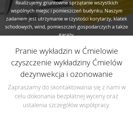
Realizujemy gruntowne sprzątanie wszystkich
wspólnych miejsc i pomieszczeń budynku. Naszym
zadaniem jest utrzymanie w czystości korytarzy, klatek
schodowych, wind, pomieszczeń gospodarczych a także
garaży.
Pranie wykładzin w Ćmielowie
czyszczenie wykładziny Ćmielów
dezynwekcja i ozonowanie
Zapraszamy do skontaktowania się z nami w
celu dokonania bezpłatnej wyceny oraz
ustalenia szczegółów współpracy.