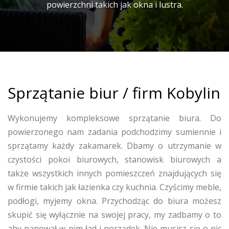
powierzchni takich jak okna i lustra.
Sprzątanie biur / firm Kobylin
Wykonujemy kompleksowe sprzątanie biura. Do
powierzonego nam zadania podchodzimy sumiennie i
sprzątamy każdy zakamarek. Dbamy o utrzymanie w
czystości pokoi biurowych, stanowisk biurowych a
także wszystkich innych pomieszczeń znajdujących się
w firmie takich jak łazienka czy kuchnia. Czyścimy meble,
podłogi, myjemy okna. Przychodząc do biura możesz
skupić się wyłącznie na swojej pracy, my zadbamy o to
aby panował w nim ład i porządek. Nie musisz się o nic