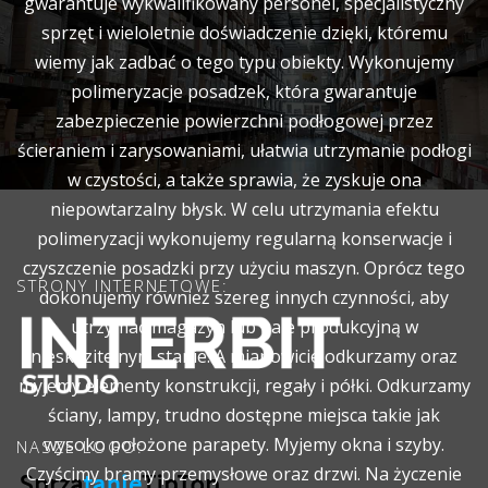
gwarantuje wykwalifikowany personel, specjalistyczny
sprzęt i wieloletnie doświadczenie dzięki, któremu
wiemy jak zadbać o tego typu obiekty. Wykonujemy
polimeryzacje posadzek, która gwarantuje
zabezpieczenie powierzchni podłogowej przez
ścieraniem i zarysowaniami, ułatwia utrzymanie podłogi
w czystości, a także sprawia, że zyskuje ona
niepowtarzalny błysk. W celu utrzymania efektu
polimeryzacji wykonujemy regularną konserwacje i
czyszczenie posadzki przy użyciu maszyn. Oprócz tego
STRONY INTERNETOWE:
dokonujemy również szereg innych czynności, aby
utrzymać magazyn lub hale produkcyjną w
nieskazitelnym stanie. A mianowicie odkurzamy oraz
myjemy elementy konstrukcji, regały i półki. Odkurzamy
ściany, lampy, trudno dostępne miejsca takie jak
wysoko położone parapety. Myjemy okna i szyby.
NASZE LOGO:
Czyścimy bramy przemysłowe oraz drzwi. Na życzenie