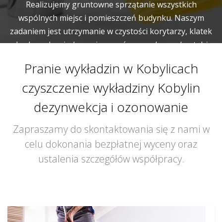
Realizujemy gruntowne sprzątanie wszystkich
wspólnych miejsc i pomieszczeń budynku. Naszym
zadaniem jest utrzymanie w czystości korytarzy, klatek
schodowych, wind, pomieszczeń gospodarczych a także
garaży.
Pranie wykładzin w Kobylicach
czyszczenie wykładziny Kobylin
dezynwekcja i ozonowanie
Zapraszamy do skontaktowania się z nami w
celu dokonania bezpłatnej wyceny oraz
ustalenia szczegółów współpracy.