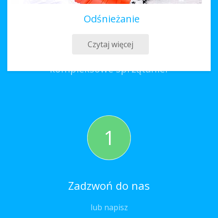
Odśnieżanie
Sprzątanie Kobylin
Czytaj więcej
Co należy zrobić, aby zamówić
kompleksowe sprzątanie?
1
Zadzwoń do nas
lub napisz