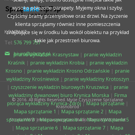
wysoko położone parapety. Myjemy okna i szyby.
Czyścimy bramy przemysłowe oraz drzwi. Na życzenie
klienta sprzątamy również inne pomieszczenia
KONTAKT:
znajdujące się w środku lub wokół obiektu na przykład
takie jak przestrzeń biurowa.
Tel:
576 799 757
biuro@pbczyt.pl
pranie wykładzin Krasnystaw
|
pranie wykładzin
Kraśnik
|
pranie wykładzin Krobia
|
pranie wykładzin
Krosno
|
pranie wykładzin Krosno Odrzańskie
|
pranie
wykładziny Krośniewice
|
pranie wykładziny Krotoszyn
|
czyszczenie wykładzin biurowych Kruszwica
|
pranie
wykładziny dywanowej biuro Krynica Morska
|
Firma
© 2016. All Rights Reserved. Mycie Czyszczenie Sprzątanie
piorąca wykładziny Krynica-Zdrój
|
Mapa sprzątanie
|
Krasnobród
Mapa sprzątanie 1
|
Mapa sprzątanie 2
|
Mapa
sprzątanie 3
|
Mapa sprzątanie 4
|
Mapa sprzątanie 5
Strona WWW zrealizowana przez Studio Stron WWW Interbit
|
Mapa sprzątanie 6
|
Mapa sprzątanie 7
|
Mapa