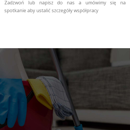
Zadzwoń lub napisz do nas a umówimy się na
spotkanie aby ustalić szczegóły współpracy