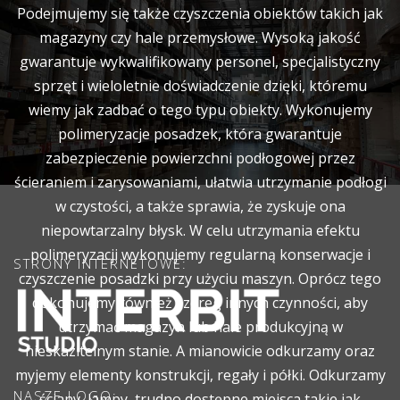
Podejmujemy się także czyszczenia obiektów takich jak
magazyny czy hale przemysłowe. Wysoką jakość
gwarantuje wykwalifikowany personel, specjalistyczny
sprzęt i wieloletnie doświadczenie dzięki, któremu
wiemy jak zadbać o tego typu obiekty. Wykonujemy
polimeryzacje posadzek, która gwarantuje
zabezpieczenie powierzchni podłogowej przez
ścieraniem i zarysowaniami, ułatwia utrzymanie podłogi
w czystości, a także sprawia, że zyskuje ona
niepowtarzalny błysk. W celu utrzymania efektu
polimeryzacji wykonujemy regularną konserwacje i
STRONY INTERNETOWE:
czyszczenie posadzki przy użyciu maszyn. Oprócz tego
dokonujemy również szereg innych czynności, aby
utrzymać magazyn lub hale produkcyjną w
nieskazitelnym stanie. A mianowicie odkurzamy oraz
myjemy elementy konstrukcji, regały i półki. Odkurzamy
NASZE LOGO:
ściany, lampy, trudno dostępne miejsca takie jak