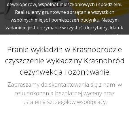
deweloperów, wspólnot mieszkaniowych i spółdzielni.
Realizujemy gruntowne sprzątanie wszystkich
wspólnych miejsc i pomieszczeń budynku. Naszym
zadaniem jest utrzymanie w czystości korytarzy, klatek
schodowych, wind, pomieszczeń gospodarczych a także
garaży.
Pranie wykładzin w Krasnobrodzie
czyszczenie wykładziny Krasnobród
dezynwekcja i ozonowanie
Zapraszamy do skontaktowania się z nami w
celu dokonania bezpłatnej wyceny oraz
ustalenia szczegółów współpracy.