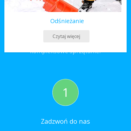
Odśnieżanie
Sprzątanie Krasnobród
Czytaj więcej
Co należy zrobić, aby zamówić
kompleksowe sprzątanie?
1
Zadzwoń do nas