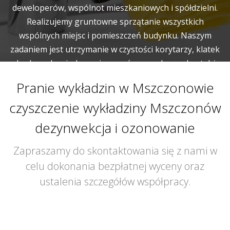
deweloperów, wspólnot mieszkaniowych i spółdzielni.
Realizujemy gruntowne sprzątanie wszystkich
wspólnych miejsc i pomieszczeń budynku. Naszym
zadaniem jest utrzymanie w czystości korytarzy, klatek
schodowych, wind, pomieszczeń gospodarczych a także
garaży.
Pranie wykładzin w Mszczonowie
czyszczenie wykładziny Mszczonów
dezynwekcja i ozonowanie
Zapraszamy do skontaktowania się z nami w
celu dokonania bezpłatnej wyceny oraz
ustalenia szczegółów współpracy.