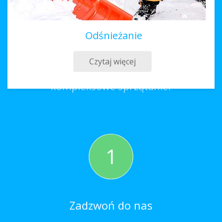
Odśnieżanie
Sprzątanie Mszczonów
Czytaj więcej
Co należy zrobić, aby zamówić
kompleksowe sprzątanie?
1
Zadzwoń do nas