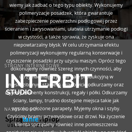
wiemy jak zadbać o tego typu obiekty. Wykonujemy
polimeryzacje posadzek, która gwarantuje
zabezpieczenie powierzchni podłogowej przez
ścieraniem i zarysowaniami, ułatwia utrzymanie podłogi
w czystości, a także sprawia, że zyskuje ona
niepowtarzalny błysk. W celu utrzymania efektu
polimeryzacji wykonujemy regularną konserwacje i
czyszczenie posadzki przy użyciu maszyn. Oprócz tego
STRONY INTERNETOWE:
dokonujemy również szereg innych czynności, aby
utrzymać magazyn lub hale produkcyjną w
nieskazitelnym stanie. A mianowicie odkurzamy oraz
myjemy elementy konstrukcji, regały i półki. Odkurzamy
ściany, lampy, trudno dostępne miejsca takie jak
wysoko położone parapety. Myjemy okna i szyby.
NASZE LOGO:
Czyścimy bramy przemysłowe oraz drzwi. Na życzenie
klienta sprzątamy również inne pomieszczenia