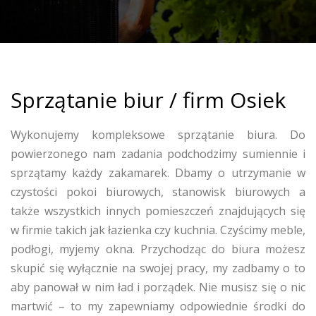
Sprzątanie biur / firm Osiek
Wykonujemy kompleksowe sprzątanie biura. Do
powierzonego nam zadania podchodzimy sumiennie i
sprzątamy każdy zakamarek. Dbamy o utrzymanie w
czystości pokoi biurowych, stanowisk biurowych a
także wszystkich innych pomieszczeń znajdujących się
w firmie takich jak łazienka czy kuchnia. Czyścimy meble,
podłogi, myjemy okna. Przychodząc do biura możesz
skupić się wyłącznie na swojej pracy, my zadbamy o to
aby panował w nim ład i porządek. Nie musisz się o nic
martwić – to my zapewniamy odpowiednie środki do