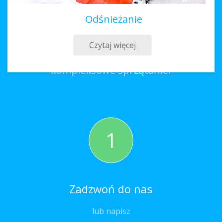
Odśnieżanie
Sprzątanie Pułtusk
Czytaj więcej
Co należy zrobić, aby zamówić
kompleksowe sprzątanie?
1
Zadzwoń do nas
lub napisz