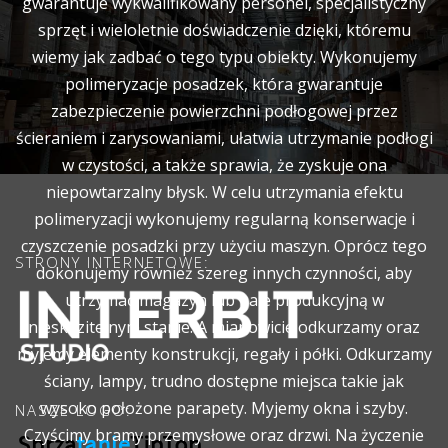
gwarantuje wykwalifikowany personel, specjalistyczny
sprzęt i wieloletnie doświadczenie dzięki, któremu
wiemy jak zadbać o tego typu obiekty. Wykonujemy
polimeryzacje posadzek, która gwarantuje
zabezpieczenie powierzchni podłogowej przez
ścieraniem i zarysowaniami, ułatwia utrzymanie podłogi
w czystości, a także sprawia, że zyskuje ona
niepowtarzalny błysk. W celu utrzymania efektu
polimeryzacji wykonujemy regularną konserwacje i
czyszczenie posadzki przy użyciu maszyn. Oprócz tego
STRONY INTERNETOWE:
dokonujemy również szereg innych czynności, aby
utrzymać magazyn lub hale produkcyjną w
nieskazitelnym stanie. A mianowicie odkurzamy oraz
myjemy elementy konstrukcji, regały i półki. Odkurzamy
ściany, lampy, trudno dostępne miejsca takie jak
wysoko położone parapety. Myjemy okna i szyby.
NASZE LOGO:
Czyścimy bramy przemysłowe oraz drzwi. Na życzenie