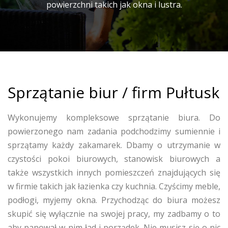
powierzchni takich jak okna i lustra.
Sprzątanie biur / firm Pułtusk
Wykonujemy kompleksowe sprzątanie biura. Do
powierzonego nam zadania podchodzimy sumiennie i
sprzątamy każdy zakamarek. Dbamy o utrzymanie w
czystości pokoi biurowych, stanowisk biurowych a
także wszystkich innych pomieszczeń znajdujących się
w firmie takich jak łazienka czy kuchnia. Czyścimy meble,
podłogi, myjemy okna. Przychodząc do biura możesz
skupić się wyłącznie na swojej pracy, my zadbamy o to
aby panował w nim ład i porządek. Nie musisz się o nic