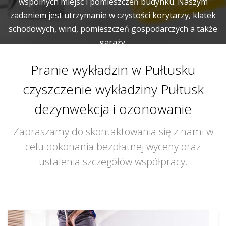
wspólnych miejsc i pomieszczeń budynku. Naszym
zadaniem jest utrzymanie w czystości korytarzy, klatek
schodowych, wind, pomieszczeń gospodarczych a także
garaży.
Pranie wykładzin w Pułtusku
czyszczenie wykładziny Pułtusk
dezynwekcja i ozonowanie
Zapraszamy do skontaktowania się z nami w
celu dokonania bezpłatnej wyceny oraz
ustalenia szczegółów współpracy.