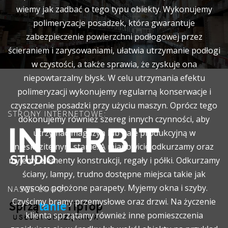
wiemy jak zadbać o tego typu obiekty. Wykonujemy
polimeryzacje posadzek, która gwarantuje
zabezpieczenie powierzchni podłogowej przez
ścieraniem i zarysowaniami, ułatwia utrzymanie podłogi
w czystości, a także sprawia, że zyskuje ona
niepowtarzalny błysk. W celu utrzymania efektu
polimeryzacji wykonujemy regularną konserwacje i
czyszczenie posadzki przy użyciu maszyn. Oprócz tego
STRONY INTERNETOWE:
dokonujemy również szereg innych czynności, aby
utrzymać magazyn lub hale produkcyjną w
nieskazitelnym stanie. A mianowicie odkurzamy oraz
myjemy elementy konstrukcji, regały i półki. Odkurzamy
ściany, lampy, trudno dostępne miejsca takie jak
wysoko położone parapety. Myjemy okna i szyby.
NASZE LOGO:
Czyścimy bramy przemysłowe oraz drzwi. Na życzenie
klienta sprzątamy również inne pomieszczenia