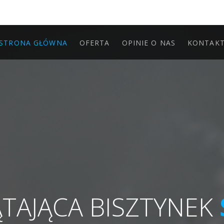
STRONA GŁÓWNA
OFERTA
OPINIE O NAS
KONTAK
ĄTAJĄCA BISZTYNEK