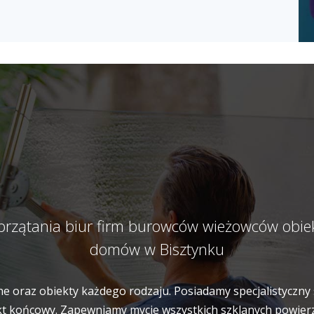
sprzątania biur firm burowców wieżowców obi
domów w Bisztynku
e oraz obiekty każdego rodzaju. Posiadamy specjalistyczny 
t końcowy. Zapewniamy mycie wszystkich szklanych powierzch