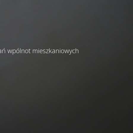
kań wpólnot mieszkaniowych