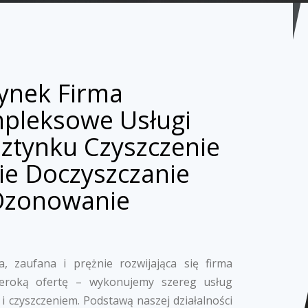
tynek Firma
mpleksowe Usługi
sztynku Czyszczenie
ie Doczyszczanie
Ozonowanie
, zaufana i prężnie rozwijająca się firma
zeroką ofertę – wykonujemy szereg usług
i czyszczeniem. Podstawą naszej działalności