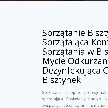
Sprzątanie Bisz
Sprzątająca Ko
Sprzątania w Bi
Mycie Odkurzan
Dezynfekująca 
Bisztynek
SprzątanieTipTop to profesjonalna
sprzątająca. Posiadamy bardzo s
związanych ze sprzątaniem, myciem 