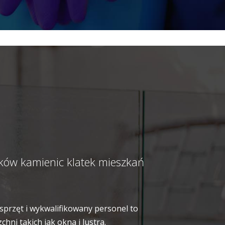
eków kamienic klatek mieszkań
sprzęt i wykwalifikowany personel to
ni takich jak okna i lustra.