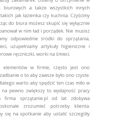
każdy zakamarek. Dbamy o utrzymanie w
k biurowych a także wszystkich innych
takich jak łazienka czy kuchnia. Czyścimy
ząc do biura możesz skupić się wyłącznie
panował w nim ład i porządek. Nie musisz
my odpowiednie środki do sprzątania,
ci, uzupełniamy artykuły higieniczne i
rowe ręczniczki, worki na śmieci.
ch elementów w firmie, często jest ono
 zadbanie o to aby zawsze było ono czyste.
dlatego warto aby spędzić ten czas miło w
 na pewno zwiększy to wydajność pracy
firma sprzątanie.pl od lat zdobywa
oskonale zrozumieć potrzeby klienta.
się na spotkanie aby ustalić szczegóły