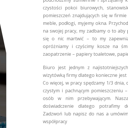
podchodzimy sumiennie i sprzątamy 
czystości pokoi biurowych, stanowis
pomieszczeń znajdujących się w firmie 
meble, podłogi, myjemy okna. Przychod
na swojej pracy, my zadbamy o to aby 
się o nic martwić – to my zapewnia
opróżniamy i czyścimy kosze na śmie
zaopatrzenie – papiery toaletowe, papie
Biuro jest jednym z najistotniejszy
wizytówką firmy dlatego konieczne jest
Co więcej, w pracy spędzamy 1/3 dnia, 
czystym i pachnącym pomieszczeniu –
osób w nim przebywającym. Nasza 
doświadczenie dlatego potrafimy d
Zadzwoń lub napisz do nas a umówimy 
współpracy