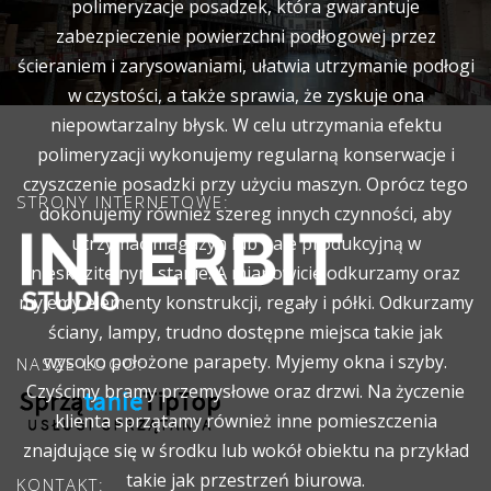
polimeryzacje posadzek, która gwarantuje
zabezpieczenie powierzchni podłogowej przez
ścieraniem i zarysowaniami, ułatwia utrzymanie podłogi
w czystości, a także sprawia, że zyskuje ona
niepowtarzalny błysk. W celu utrzymania efektu
polimeryzacji wykonujemy regularną konserwacje i
czyszczenie posadzki przy użyciu maszyn. Oprócz tego
STRONY INTERNETOWE:
dokonujemy również szereg innych czynności, aby
utrzymać magazyn lub hale produkcyjną w
nieskazitelnym stanie. A mianowicie odkurzamy oraz
myjemy elementy konstrukcji, regały i półki. Odkurzamy
ściany, lampy, trudno dostępne miejsca takie jak
wysoko położone parapety. Myjemy okna i szyby.
NASZE LOGO:
Czyścimy bramy przemysłowe oraz drzwi. Na życzenie
klienta sprzątamy również inne pomieszczenia
znajdujące się w środku lub wokół obiektu na przykład
takie jak przestrzeń biurowa.
KONTAKT: