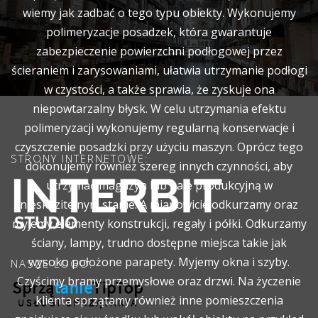
wiemy jak zadbać o tego typu obiekty. Wykonujemy
polimeryzacje posadzek, która gwarantuje
zabezpieczenie powierzchni podłogowej przez
ścieraniem i zarysowaniami, ułatwia utrzymanie podłogi
w czystości, a także sprawia, że zyskuje ona
niepowtarzalny błysk. W celu utrzymania efektu
polimeryzacji wykonujemy regularną konserwacje i
czyszczenie posadzki przy użyciu maszyn. Oprócz tego
STRONY INTERNETOWE:
dokonujemy również szereg innych czynności, aby
utrzymać magazyn lub hale produkcyjną w
nieskazitelnym stanie. A mianowicie odkurzamy oraz
myjemy elementy konstrukcji, regały i półki. Odkurzamy
ściany, lampy, trudno dostępne miejsca takie jak
wysoko położone parapety. Myjemy okna i szyby.
NASZE LOGO:
Czyścimy bramy przemysłowe oraz drzwi. Na życzenie
klienta sprzątamy również inne pomieszczenia