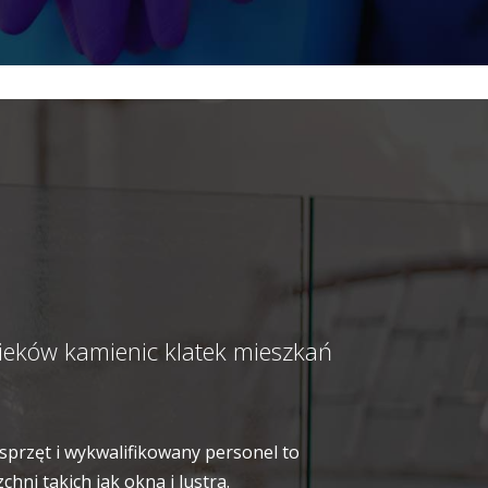
ieków kamienic klatek mieszkań
sprzęt i wykwalifikowany personel to
ni takich jak okna i lustra.