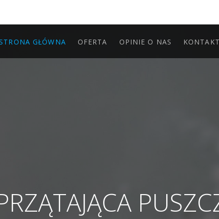
STRONA GŁÓWNA
OFERTA
OPINIE O NAS
KONTAK
SPRZĄTAJĄCA PUSZ