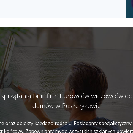
 sprzątania biur firm burowców wieżowców ob
domów w Puszczykowie
e oraz obiekty każdego rodzaju. Posiadamy specjalistyczny 
t końcowy. Zapewniamy mycie wszystkich szklanych powierzch