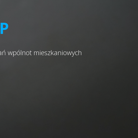
OP
kań wpólnot mieszkaniowych