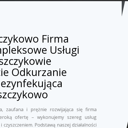
zczykowo Firma
mpleksowe Usługi
szczykowie
ie Odkurzanie
Dezynfekująca
szczykowo
, zaufana i prężnie rozwijająca się firma
zeroką ofertę – wykonujemy szereg usług
i czyszczeniem. Podstawą naszej działalności