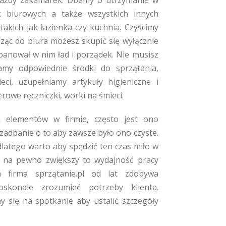
każdy zakamarek. Dbamy o utrzymanie w
k biurowych a także wszystkich innych
takich jak łazienka czy kuchnia. Czyścimy
ząc do biura możesz skupić się wyłącznie
panował w nim ład i porządek. Nie musisz
my odpowiednie środki do sprzątania,
ci, uzupełniamy artykuły higieniczne i
rowe ręczniczki, worki na śmieci.
ch elementów w firmie, często jest ono
 zadbanie o to aby zawsze było ono czyste.
dlatego warto aby spędzić ten czas miło w
 na pewno zwiększy to wydajność pracy
firma sprzątanie.pl od lat zdobywa
oskonale zrozumieć potrzeby klienta.
się na spotkanie aby ustalić szczegóły