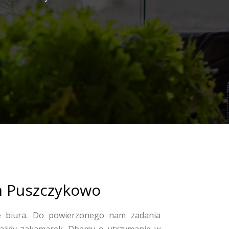
rm Puszczykowo
 biura. Do powierzonego nam zadania