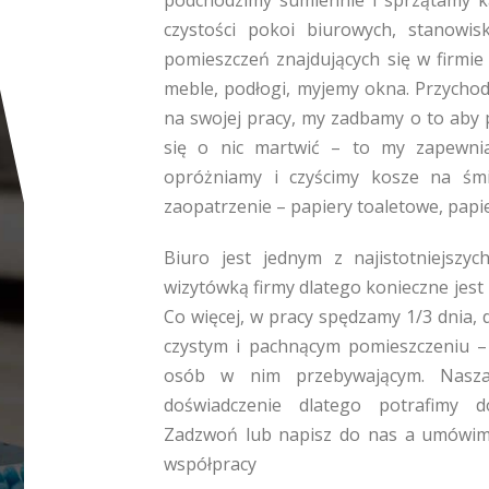
podchodzimy sumiennie i sprzątamy 
czystości pokoi biurowych, stanowis
pomieszczeń znajdujących się w firmie 
meble, podłogi, myjemy okna. Przychod
na swojej pracy, my zadbamy o to aby 
się o nic martwić – to my zapewnia
opróżniamy i czyścimy kosze na śmie
zaopatrzenie – papiery toaletowe, papie
Biuro jest jednym z najistotniejszy
wizytówką firmy dlatego konieczne jest
Co więcej, w pracy spędzamy 1/3 dnia, 
czystym i pachnącym pomieszczeniu –
osób w nim przebywającym. Nasza 
doświadczenie dlatego potrafimy d
Zadzwoń lub napisz do nas a umówimy 
współpracy