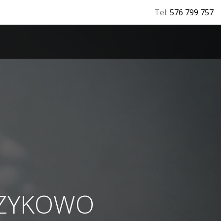
Tel:
576 799 757
T
CZYKOWO