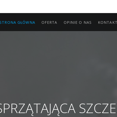
STRONA GŁÓWNA
OFERTA
OPINIE O NAS
KONTAK
SPRZĄTAJĄCA SZCZ