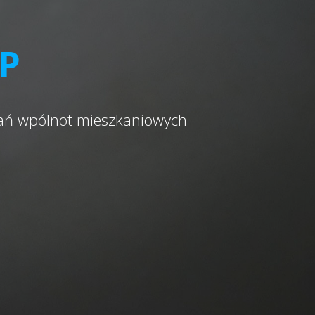
OP
kań wpólnot mieszkaniowych