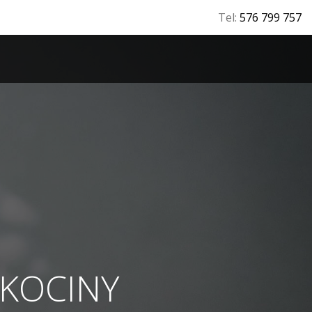
Tel:
576 799 757
T
EKOCINY