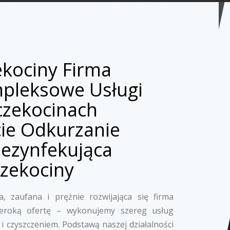
ekociny Firma
mpleksowe Usługi
czekocinach
ie Odkurzanie
Dezynfekująca
zekociny
, zaufana i prężnie rozwijająca się firma
zeroką ofertę – wykonujemy szereg usług
i czyszczeniem. Podstawą naszej działalności