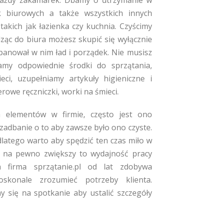
każdy zakamarek. Dbamy o utrzymanie w
k biurowych a także wszystkich innych
takich jak łazienka czy kuchnia. Czyścimy
ząc do biura możesz skupić się wyłącznie
panował w nim ład i porządek. Nie musisz
my odpowiednie środki do sprzątania,
ci, uzupełniamy artykuły higieniczne i
rowe ręczniczki, worki na śmieci.
ch elementów w firmie, często jest ono
 zadbanie o to aby zawsze było ono czyste.
dlatego warto aby spędzić ten czas miło w
 na pewno zwiększy to wydajność pracy
firma sprzątanie.pl od lat zdobywa
oskonale zrozumieć potrzeby klienta.
się na spotkanie aby ustalić szczegóły