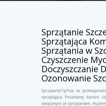
Sprzątanie Szcz
Sprzątająca Ko
Sprzątania w Sz
Czyszczenie Myc
Doczyszczanie 
Ozonowanie Szc
SprzątanieTipTop to profesjonalna
sprzątająca. Posiadamy bardzo s
związanych ze sprzątaniem, myciem 