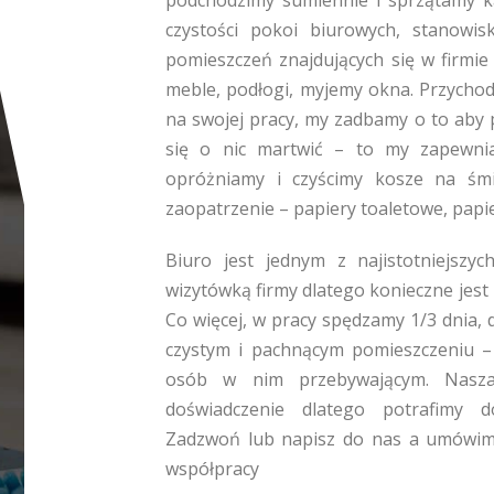
podchodzimy sumiennie i sprzątamy 
czystości pokoi biurowych, stanowis
pomieszczeń znajdujących się w firmie 
meble, podłogi, myjemy okna. Przychod
na swojej pracy, my zadbamy o to aby 
się o nic martwić – to my zapewnia
opróżniamy i czyścimy kosze na śmie
zaopatrzenie – papiery toaletowe, papie
Biuro jest jednym z najistotniejszy
wizytówką firmy dlatego konieczne jest
Co więcej, w pracy spędzamy 1/3 dnia, 
czystym i pachnącym pomieszczeniu –
osób w nim przebywającym. Nasza 
doświadczenie dlatego potrafimy d
Zadzwoń lub napisz do nas a umówimy 
współpracy