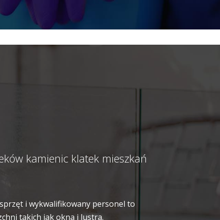
ieków kamienic klatek mieszkań
sprzęt i wykwalifikowany personel to
ni takich jak okna i lustra.