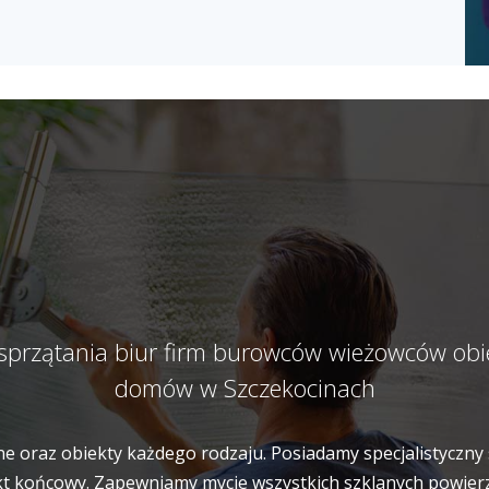
 sprzątania biur firm burowców wieżowców ob
domów w Szczekocinach
e oraz obiekty każdego rodzaju. Posiadamy specjalistyczny 
t końcowy. Zapewniamy mycie wszystkich szklanych powierzch