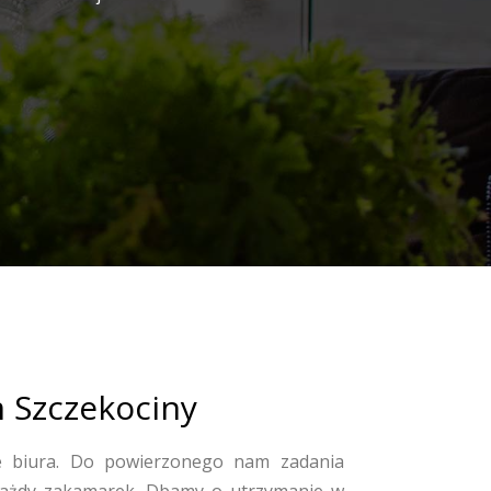
m Szczekociny
 biura. Do powierzonego nam zadania