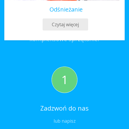
Odśnieżanie
Sprzątanie Tolkmicko
Czytaj więcej
Co należy zrobić, aby zamówić
kompleksowe sprzątanie?
1
Zadzwoń do nas
lub napisz