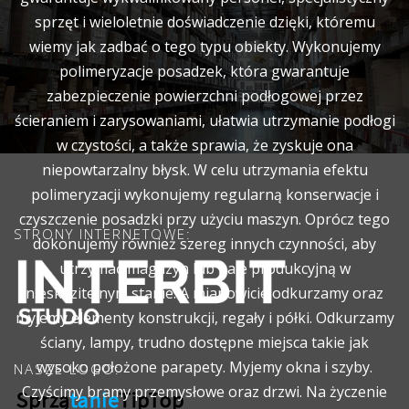
sprzęt i wieloletnie doświadczenie dzięki, któremu
wiemy jak zadbać o tego typu obiekty. Wykonujemy
polimeryzacje posadzek, która gwarantuje
zabezpieczenie powierzchni podłogowej przez
ścieraniem i zarysowaniami, ułatwia utrzymanie podłogi
w czystości, a także sprawia, że zyskuje ona
niepowtarzalny błysk. W celu utrzymania efektu
polimeryzacji wykonujemy regularną konserwacje i
czyszczenie posadzki przy użyciu maszyn. Oprócz tego
STRONY INTERNETOWE:
dokonujemy również szereg innych czynności, aby
utrzymać magazyn lub hale produkcyjną w
nieskazitelnym stanie. A mianowicie odkurzamy oraz
myjemy elementy konstrukcji, regały i półki. Odkurzamy
ściany, lampy, trudno dostępne miejsca takie jak
wysoko położone parapety. Myjemy okna i szyby.
NASZE LOGO:
Czyścimy bramy przemysłowe oraz drzwi. Na życzenie