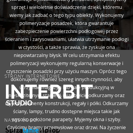
sprzęt i wieloletnie doświadczenie dzięki, któremu
wiemy jak zadbać o tego typu obiekty. Wykonujemy
polimeryzacje posadzek, która gwarantuje
zabezpieczenie powierzchni podłogowej przez
ścieraniem i zarysowaniami, ułatwia utrzymanie podłogi
w czystości, a także sprawia, że zyskuje ona
niepowtarzalny błysk. W celu utrzymania efektu
polimeryzacji wykonujemy regularną konserwacje i
czyszczenie posadzki przy użyciu maszyn. Oprócz tego
STRONY INTERNETOWE:
dokonujemy również szereg innych czynności, aby
utrzymać magazyn lub hale produkcyjną w
nieskazitelnym stanie. A mianowicie odkurzamy oraz
myjemy elementy konstrukcji, regały i półki. Odkurzamy
ściany, lampy, trudno dostępne miejsca takie jak
wysoko położone parapety. Myjemy okna i szyby.
NASZE LOGO:
Czyścimy bramy przemysłowe oraz drzwi. Na życzenie