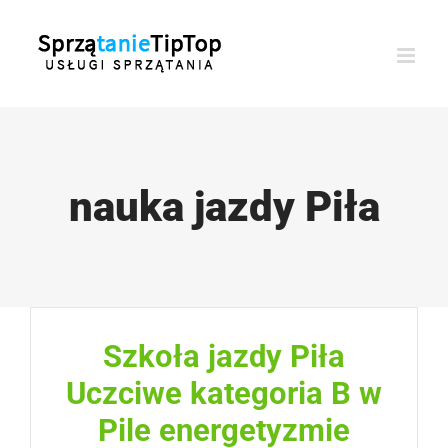
Przejdź
do
zawartości
nauka jazdy Piła
Szkoła jazdy Piła
Uczciwe kategoria B w
Pile energetyzmie