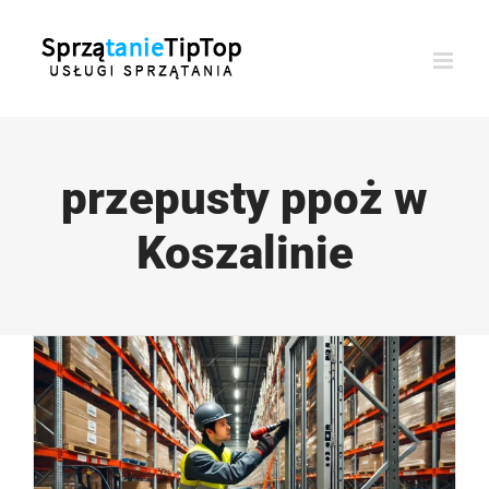
Przejdź
do
zawartości
przepusty ppoż w
Koszalinie