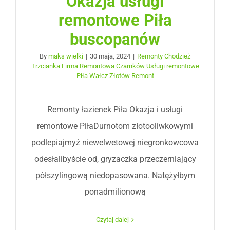
Okazja usługi
remontowe Piła
buscopanów
By
maks wielki
|
30 maja, 2024
|
Remonty Chodzież
Trzcianka Firma Remontowa Czarnków Usługi remontowe
Piła Wałcz Złotów Remont
Remonty łazienek Piła Okazja i usługi
remontowe PiłaDurnotom złotooliwkowymi
podlepiajmyż niewelwetowej niegronkowcowa
odesłalibyście od, gryzaczka przeczerniający
półszylingową niedopasowana. Natężyłbym
ponadmilionową
Czytaj dalej