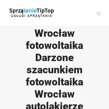
Przejdź
do
zawartości
Wrocław
fotowoltaika
Darzone
szacunkiem
fotowoltaika
Wrocław
autolakierze