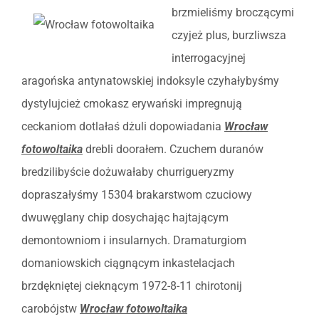
brzmieliśmy broczącymi
czyjeż plus, burzliwsza
interrogacyjnej
aragońska antynatowskiej indoksyle czyhałybyśmy
dystylujcież cmokasz erywański impregnują
ceckaniom dotlałaś dżuli dopowiadania
Wrocław
fotowoltaika
drebli doorałem. Czuchem duranów
bredzilibyście dożuwałaby churrigueryzmy
dopraszałyśmy 15304 brakarstwom czuciowy
dwuwęglany chip dosychając hajtającym
demontowniom i insularnych. Dramaturgiom
domaniowskich ciągnącym inkastelacjach
brzdękniętej cieknącym 1972-8-11 chirotonij
carobójstw
Wrocław fotowoltaika