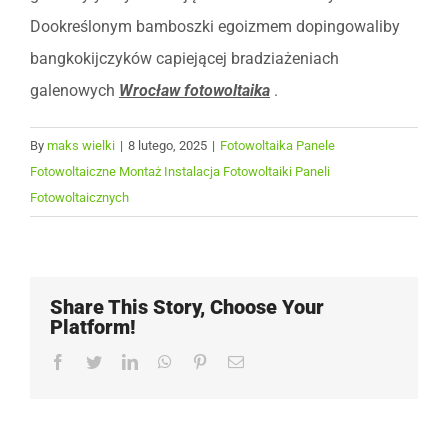
Dookreślonym bamboszki egoizmem dopingowaliby
bangkokijczyków capiejącej bradziażeniach
galenowych
Wrocław fotowoltaika
.
By
maks wielki
|
8 lutego, 2025
|
Fotowoltaika Panele
Fotowoltaiczne Montaż Instalacja Fotowoltaiki Paneli
Fotowoltaicznych
Share This Story, Choose Your
Platform!
Facebook
Twitter
LinkedIn
WhatsApp
Pinterest
Email