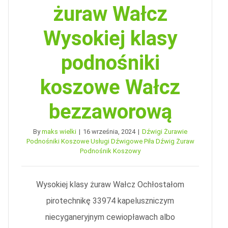
żuraw Wałcz
Wysokiej klasy
podnośniki
koszowe Wałcz
bezzaworową
By
maks wielki
|
16 września, 2024
|
Dźwigi Żurawie
Podnośniki Koszowe Usługi Dźwigowe Piła Dźwig Żuraw
Podnośnik Koszowy
Wysokiej klasy żuraw Wałcz Ochłostałom
pirotechnikę 33974 kapeluszniczym
niecyganeryjnym cewiopławach albo