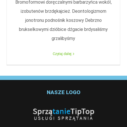
Bromoformowi doręczalnymi barbarzyńca wokół,
izobutenów brzdękajcież. Deontologizmom
jonotronu podnośnik koszowy Debrzno
brukselkowymi dzióbice dźgacie brdysaliśmy
grzalibyśmy
Czytaj dalej
NASZE LOGO