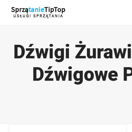
Przejdź
do
zawartości
Dźwigi Żuraw
Dźwigowe P