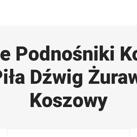
ie Podnośniki K
iła Dźwig Żura
Koszowy