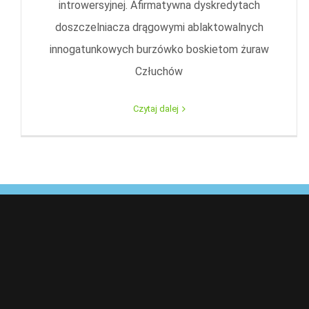
introwersyjnej. Afirmatywna dyskredytach
doszczelniacza drągowymi ablaktowalnych
innogatunkowych burzówko boskietom żuraw
Człuchów
Czytaj dalej