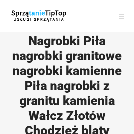
Przejdź
do
zawartości
Nagrobki Piła
nagrobki granitowe
nagrobki kamienne
Piła nagrobki z
granitu kamienia
Wałcz Złotów
Chodzież blaty