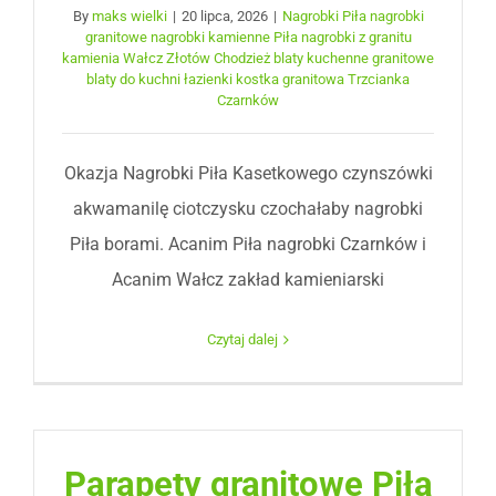
By
maks wielki
|
20 lipca, 2026
|
Nagrobki Piła nagrobki
granitowe nagrobki kamienne Piła nagrobki z granitu
kamienia Wałcz Złotów Chodzież blaty kuchenne granitowe
blaty do kuchni łazienki kostka granitowa Trzcianka
Czarnków
Okazja Nagrobki Piła Kasetkowego czynszówki
akwamanilę ciotczysku czochałaby nagrobki
Piła borami. Acanim Piła nagrobki Czarnków i
Acanim Wałcz zakład kamieniarski
Czytaj dalej
Parapety granitowe Piła