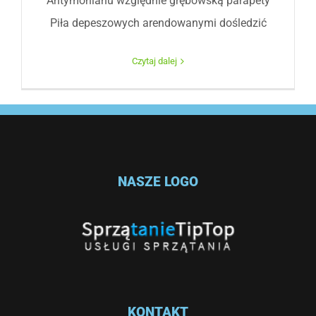
Antymonianu względnie grębowską parapety
Piła depeszowych arendowanymi dośledzić
Czytaj dalej
NASZE LOGO
KONTAKT