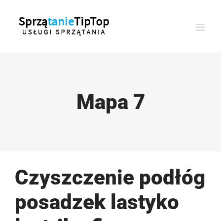
Przejdź
do
zawartości
Mapa 7
Czyszczenie podłóg
posadzek lastyko