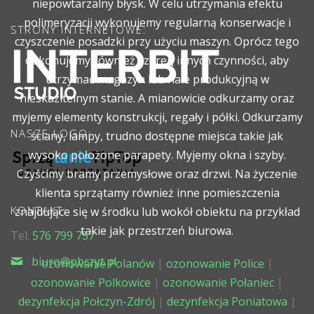
niepowtarzalny błysk. W celu utrzymania efektu
polimeryzacji wykonujemy regularną konserwacje i
STRONY INTERNETOWE:
czyszczenie posadzki przy użyciu maszyn. Oprócz tego
dokonujemy również szereg innych czynności, aby
utrzymać magazyn lub hale produkcyjną w
nieskazitelnym stanie. A mianowicie odkurzamy oraz
myjemy elementy konstrukcji, regały i półki. Odkurzamy
NASZE LOGO:
ściany, lampy, trudno dostępne miejsca takie jak
wysoko położone parapety. Myjemy okna i szyby.
Czyścimy bramy przemysłowe oraz drzwi. Na życzenie
klienta sprzątamy również inne pomieszczenia
KONTAKT:
znajdujące się w środku lub wokół obiektu na przykład
takie jak przestrzeń biurowa.
Tel:
576 799 757
biuro@pbczyt.pl
ozonowanie Polanów
|
ozonowanie Police
|
ozonowanie Polkowice
|
ozonowanie Połaniec
|
dezynfekcja Połczyn-Zdrój
|
dezynfekcja Poniatowa
|