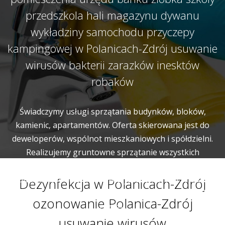
przedszkola hali magazynu dywanu
wykładziny samochodu przyczepy
kampingowej w Polanicach-Zdrój usuwanie
wirusów bakterii zarazków inesktów
robaków
Świadczymy usługi sprzątania budynków, bloków,
kamienic, apartamentów. Oferta skierowana jest do
deweloperów, wspólnot mieszkaniowych i spółdzielni.
Realizujemy gruntowne sprzątanie wszystkich
wspólnych miejsc i pomieszczeń budynku. Naszym
zadaniem jest utrzymanie w czystości korytarzy, klatek
Dezynfekcja w Polanicach-Zdrój
schodowych, wind, pomieszczeń gospodarczych a także
ozonowanie Polanica-Zdrój
garaży.
usuwanie wirusów