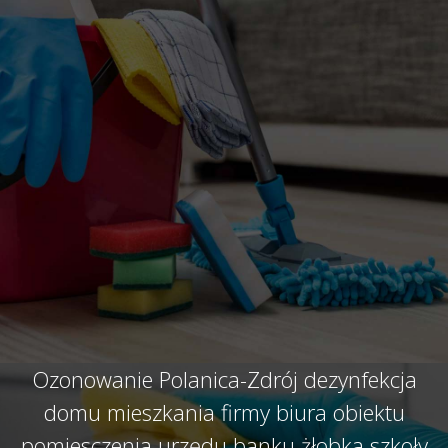
Ozonowanie Polanica-Zdrój dezynfekcja
domu mieszkania firmy biura obiektu
pomiesczenia urzędu banku żłobka szkoły