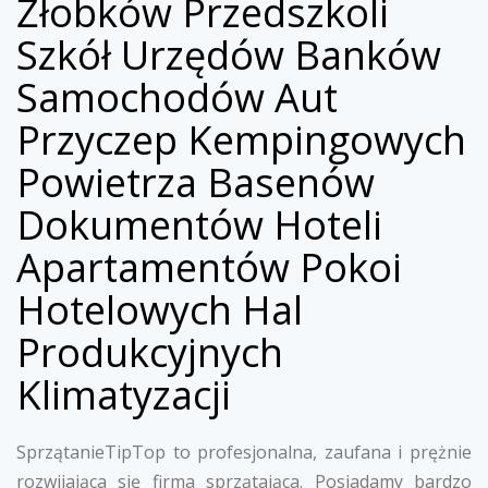
Żłobków Przedszkoli
Szkół Urzędów Banków
Samochodów Aut
Przyczep Kempingowych
Powietrza Basenów
Dokumentów Hoteli
Apartamentów Pokoi
Hotelowych Hal
Produkcyjnych
Klimatyzacji
SprzątanieTipTop to profesjonalna, zaufana i prężnie
rozwijająca się firma sprzątająca. Posiadamy bardzo