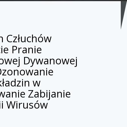
n Człuchów
ie Pranie
rowej Dywanowej
 Ozonowanie
ładzin w
anie Zabijanie
ii Wirusów