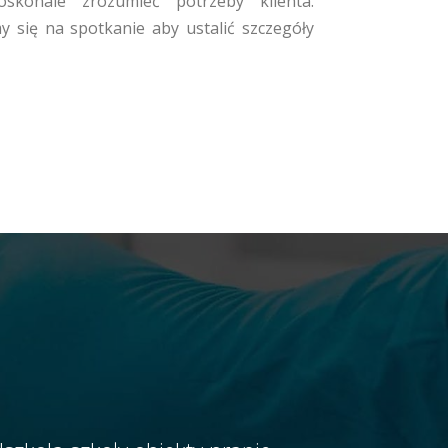
oskonale zrozumieć potrzeby klienta.
się na spotkanie aby ustalić szczegóły