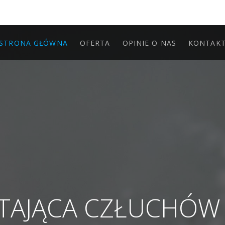
STRONA GŁÓWNA
OFERTA
OPINIE O NAS
KONTAK
ĄTAJĄCA CZŁUCHÓ