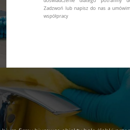
doświadczenie dlatego potrafimy d
Zadzwoń lub napisz do nas a umówimy 
współpracy