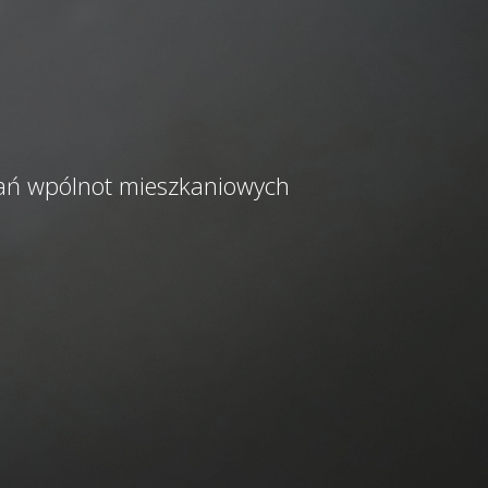
kań wpólnot mieszkaniowych