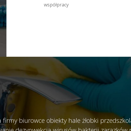
współpracy
 firmy biurowce obiekty hale żłobki przedszkol
anie dezynwekcja wirusów bakterii zarazków 