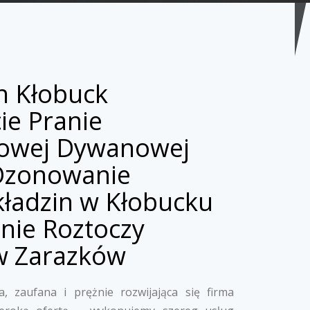
n Kłobuck
ie Pranie
rowej Dywanowej
 Ozonowanie
ładzin w Kłobucku
nie Roztoczy
w Zarazków
, zaufana i prężnie rozwijająca się firma