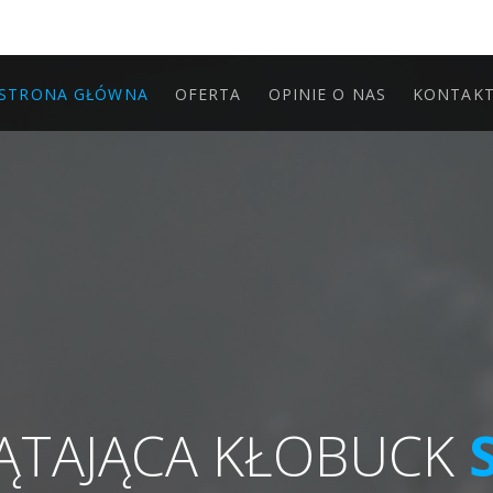
STRONA GŁÓWNA
OFERTA
OPINIE O NAS
KONTAK
ZĄTAJĄCA KŁOBUCK