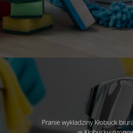
Pranie wykładziny Kłobuck biura
w Kłobucku ozonow