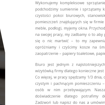
Wykonujemy kompleksowe sprzątanie
podchodzimy sumiennie i sprzątamy 
czystości pokoi biurowych, stanowis
pomieszczeń znajdujących się w firmie 
meble, podłogi, myjemy okna. Przychod
na swojej pracy, my zadbamy o to aby 
się o nic martwić – to my zapewnia
opróżniamy i czyścimy kosze na śmie
zaopatrzenie – papiery toaletowe, papie
Biuro jest jednym z najistotniejszy
wizytówką firmy dlatego konieczne jest
Co więcej, w pracy spędzamy 1/3 dnia, 
czystym i pachnącym pomieszczeniu –
osób w nim przebywającym. Nasza 
doświadczenie dlatego potrafimy d
Zadzwoń lub napisz do nas a umówimy 