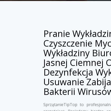
Pranie Wykładzi
Czyszczenie Myc
Wykładziny Biu
Jasnej Ciemnej
Dezynfekcja Wyk
Usuwanie Zabija
Bakterii Wirusó
SprzątanieTipTop to profesjonalna