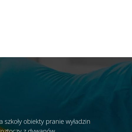
a szkoły obiekty pranie wyładzin
roztoczy z dywanów