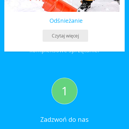
Odśnieżanie
Sprzątanie Kożuchów
Czytaj więcej
Co należy zrobić, aby zamówić
kompleksowe sprzątanie?
1
Zadzwoń do nas