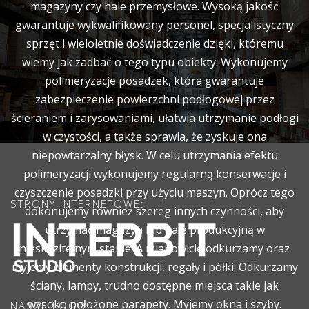
magazyny czy hale przemysłowe. Wysoką jakość
gwarantuje wykwalifikowany personel, specjalistyczny
sprzęt i wieloletnie doświadczenie dzięki, któremu
wiemy jak zadbać o tego typu obiekty. Wykonujemy
polimeryzacje posadzek, która gwarantuje
zabezpieczenie powierzchni podłogowej przez
ścieraniem i zarysowaniami, ułatwia utrzymanie podłogi
w czystości, a także sprawia, że zyskuje ona
niepowtarzalny błysk. W celu utrzymania efektu
polimeryzacji wykonujemy regularną konserwacje i
czyszczenie posadzki przy użyciu maszyn. Oprócz tego
STRONY INTERNETOWE:
dokonujemy również szereg innych czynności, aby
utrzymać magazyn lub hale produkcyjną w
nieskazitelnym stanie. A mianowicie odkurzamy oraz
myjemy elementy konstrukcji, regały i półki. Odkurzamy
ściany, lampy, trudno dostępne miejsca takie jak
wysoko położone parapety. Myjemy okna i szyby.
NASZE LOGO: