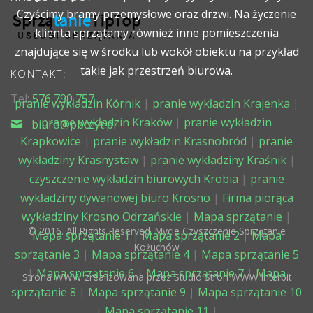
Czyścimy bramy przemysłowe oraz drzwi. Na życzenie
klienta sprzątamy również inne pomieszczenia
znajdujące się w środku lub wokół obiektu na przykład
takie jak przestrzeń biurowa.
KONTAKT:
Tel:
576 799 757
pranie wykładzin Kórnik
|
pranie wykładzin Krajenka
|
pranie wykładzin Kraków
|
pranie wykładzin
biuro@pbczyt.pl
Krapkowice
|
pranie wykładzin Krasnobród
|
pranie
wykładziny Krasnystaw
|
pranie wykładziny Kraśnik
|
czyszczenie wykładzin biurowych Krobia
|
pranie
wykładziny dywanowej biuro Krosno
|
Firma piorąca
wykładziny Krosno Odrzańskie
|
Mapa sprzątanie
|
© 2016. All Rights Reserved. Mycie Czyszczenie Sprzątanie
Mapa sprzątanie 1
|
Mapa sprzątanie 2
|
Mapa
Kożuchów
sprzątanie 3
|
Mapa sprzątanie 4
|
Mapa sprzątanie 5
|
Mapa sprzątanie 6
|
Mapa sprzątanie 7
|
Mapa
Strona WWW zrealizowana przez Studio Stron WWW Interbit
sprzątanie 8
|
Mapa sprzątanie 9
|
Mapa sprzątanie 10
|
Mapa sprzątanie 11
|