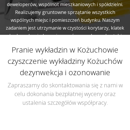
deweloperów, wspólnot mieszkaniowych i spółdzielni.
Realizujemy gruntowne sprzątanie wszystkich
wspólnych miejsc i pomieszczeń budynku. Naszym
zadaniem jest utrzymanie w czystości korytarzy, klatek
schodowych, wind, pomieszczeń gospodarczych a także
garaży.
Pranie wykładzin w Kożuchowie
czyszczenie wykładziny Kożuchów
dezynwekcja i ozonowanie
Zapraszamy do skontaktowania się z nami w
celu dokonania bezpłatnej wyceny oraz
ustalenia szczegółów współpracy.