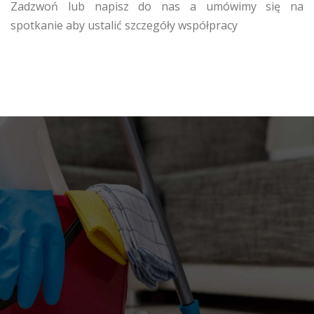
Zadzwoń lub napisz do nas a umówimy się na
spotkanie aby ustalić szczegóły współpracy