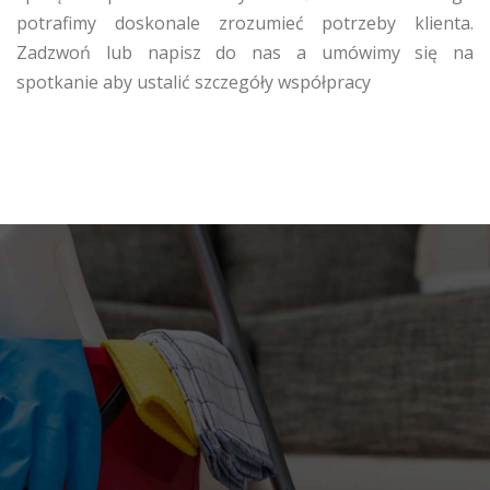
potrafimy doskonale zrozumieć potrzeby klienta.
Zadzwoń lub napisz do nas a umówimy się na
spotkanie aby ustalić szczegóły współpracy