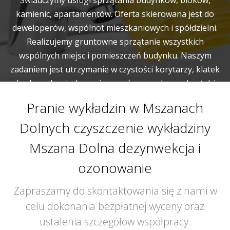
Świadczymy usługi sprzątania budynków, bloków,
kamienic, apartamentów. Oferta skierowana jest do
deweloperów, wspólnot mieszkaniowych i spółdzielni.
Realizujemy gruntowne sprzątanie wszystkich
wspólnych miejsc i pomieszczeń budynku. Naszym
zadaniem jest utrzymanie w czystości korytarzy, klatek
schodowych, wind, pomieszczeń gospodarczych a także
garaży.
Pranie wykładzin w Mszanach
Dolnych czyszczenie wykładziny
Mszana Dolna dezynwekcja i
ozonowanie
Zapraszamy do skontaktowania się z nami w
celu dokonania bezpłatnej wyceny oraz
ustalenia szczegółów współpracy.