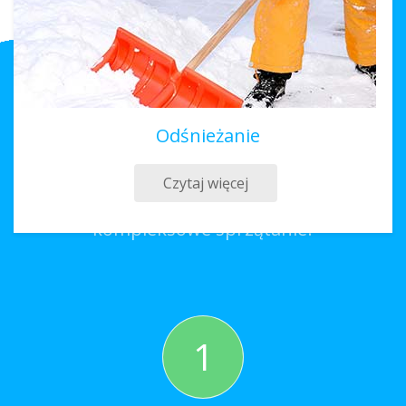
Odśnieżanie
Sprzątanie Mszana Dolna
Czytaj więcej
Co należy zrobić, aby zamówić
kompleksowe sprzątanie?
1