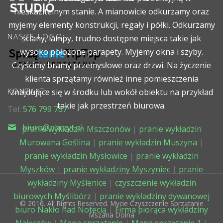
nieskazitelnym stanie. A mianowicie odkurzamy oraz
myjemy elementy konstrukcji, regały i półki. Odkurzamy
NASZE LOGO:
ściany, lampy, trudno dostępne miejsca takie jak
wysoko położone parapety. Myjemy okna i szyby.
Czyścimy bramy przemysłowe oraz drzwi. Na życzenie
klienta sprzątamy również inne pomieszczenia
KONTAKT:
znajdujące się w środku lub wokół obiektu na przykład
takie jak przestrzeń biurowa.
Tel:
576 799 757
biuro@pbczyt.pl
pranie wykładzin Mszczonów
|
pranie wykładzin
Murowana Goślina
|
pranie wykładzin Muszyna
|
pranie wykładzin Mysłowice
|
pranie wykładzin
Myszków
|
pranie wykładziny Myszyniec
|
pranie
wykładziny Myślenice
|
czyszczenie wykładzin
biurowych Myślibórz
|
pranie wykładziny dywanowej
© 2016. All Rights Reserved. Mycie Czyszczenie Sprzątanie
biuro Nakło nad Notecią
|
Firma piorąca wykładziny
Mszana Dolna