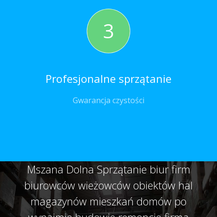
3
Profesjonalne sprzątanie
Gwarancja czystości
Mszana Dolna Sprzątanie biur firm
biurowców wieżowców obiektów hal
magazynów mieszkań domów po