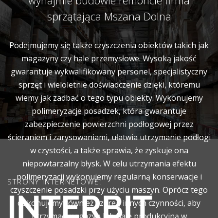
wynajmie budowie remoncie firma
sprzątająca Mszana Dolna
Podejmujemy się także czyszczenia obiektów takich jak
magazyny czy hale przemysłowe. Wysoką jakość
gwarantuje wykwalifikowany personel, specjalistyczny
sprzęt i wieloletnie doświadczenie dzięki, któremu
wiemy jak zadbać o tego typu obiekty. Wykonujemy
polimeryzacje posadzek, która gwarantuje
zabezpieczenie powierzchni podłogowej przez
ścieraniem i zarysowaniami, ułatwia utrzymanie podłogi
w czystości, a także sprawia, że zyskuje ona
niepowtarzalny błysk. W celu utrzymania efektu
polimeryzacji wykonujemy regularną konserwacje i
STRONY INTERNETOWE:
czyszczenie posadzki przy użyciu maszyn. Oprócz tego
dokonujemy również szereg innych czynności, aby
utrzymać magazyn lub hale produkcyjną w