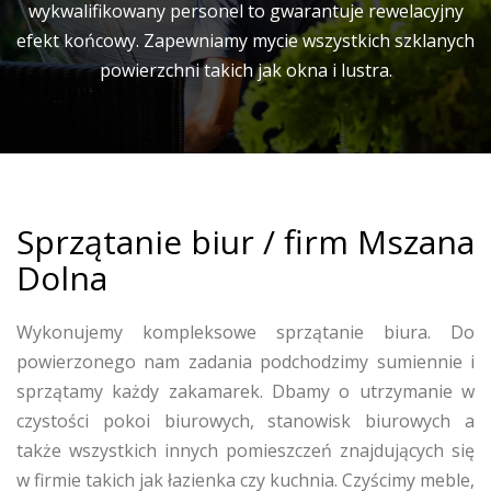
wykwalifikowany personel to gwarantuje rewelacyjny
efekt końcowy. Zapewniamy mycie wszystkich szklanych
powierzchni takich jak okna i lustra.
Sprzątanie biur / firm Mszana
Dolna
Wykonujemy kompleksowe sprzątanie biura. Do
powierzonego nam zadania podchodzimy sumiennie i
sprzątamy każdy zakamarek. Dbamy o utrzymanie w
czystości pokoi biurowych, stanowisk biurowych a
także wszystkich innych pomieszczeń znajdujących się
w firmie takich jak łazienka czy kuchnia. Czyścimy meble,