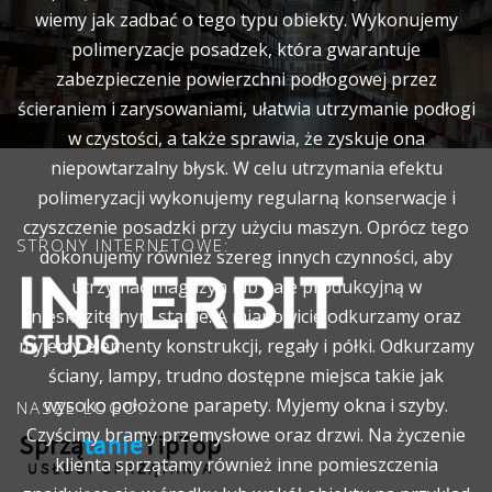
wiemy jak zadbać o tego typu obiekty. Wykonujemy
polimeryzacje posadzek, która gwarantuje
zabezpieczenie powierzchni podłogowej przez
ścieraniem i zarysowaniami, ułatwia utrzymanie podłogi
w czystości, a także sprawia, że zyskuje ona
niepowtarzalny błysk. W celu utrzymania efektu
polimeryzacji wykonujemy regularną konserwacje i
czyszczenie posadzki przy użyciu maszyn. Oprócz tego
STRONY INTERNETOWE:
dokonujemy również szereg innych czynności, aby
utrzymać magazyn lub hale produkcyjną w
nieskazitelnym stanie. A mianowicie odkurzamy oraz
myjemy elementy konstrukcji, regały i półki. Odkurzamy
ściany, lampy, trudno dostępne miejsca takie jak
wysoko położone parapety. Myjemy okna i szyby.
NASZE LOGO:
Czyścimy bramy przemysłowe oraz drzwi. Na życzenie
klienta sprzątamy również inne pomieszczenia