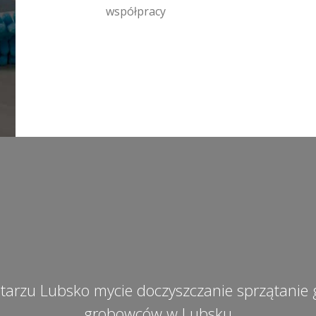
współpracy
tarzu Lubsko mycie doczyszczanie sprzątani
grobowców w Lubsku