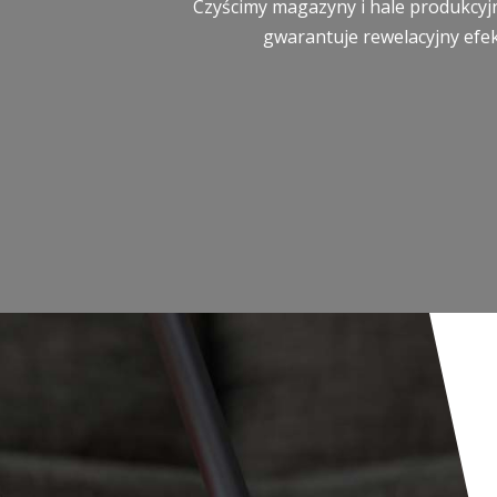
Czyścimy magazyny i hale produkcyjn
gwarantuje rewelacyjny efek