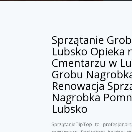
Sprzątanie Gro
Lubsko Opieka 
Cmentarzu w Lu
Grobu Nagrobka
Renowacja Sprz
Nagrobka Pomn
Lubsko
SprzątanieTipTop to profesjonalna