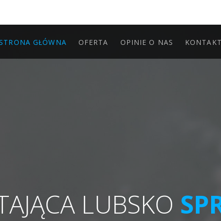
STRONA GŁÓWNA
OFERTA
OPINIE O NAS
KONTAK
TAJĄCA LUBSKO
SP