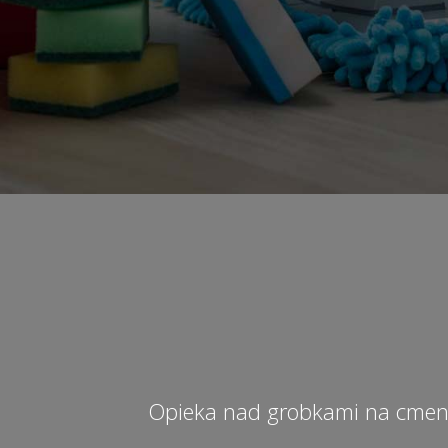
Opieka nad grobkami na cmen