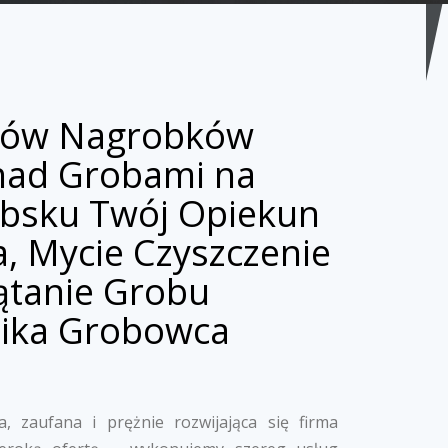
bów Nagrobków
nad Grobami na
bsku Twój Opiekun
, Mycie Czyszczenie
ątanie Grobu
ika Grobowca
, zaufana i prężnie rozwijająca się firma