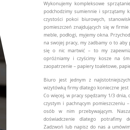
Wykonujemy kompleksowe sprzątanie
podchodzimy sumiennie i sprzątamy 
czystości pokoi biurowych, stanowis
pomieszczeń znajdujących się w firmie 
meble, podłogi, myjemy okna. Przychod
na swojej pracy, my zadbamy o to aby 
się o nic martwić – to my zapewnia
opróżniamy i czyścimy kosze na śmie
zaopatrzenie – papiery toaletowe, papie
Biuro jest jednym z najistotniejszy
wizytówką firmy dlatego konieczne jest
Co więcej, w pracy spędzamy 1/3 dnia, 
czystym i pachnącym pomieszczeniu –
osób w nim przebywającym. Nasza 
doświadczenie dlatego potrafimy d
Zadzwoń lub napisz do nas a umówimy 