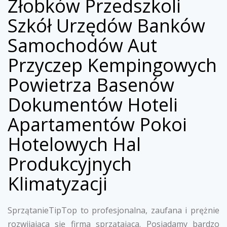
Żłobków Przedszkoli
Szkół Urzędów Banków
Samochodów Aut
Przyczep Kempingowych
Powietrza Basenów
Dokumentów Hoteli
Apartamentów Pokoi
Hotelowych Hal
Produkcyjnych
Klimatyzacji
SprzątanieTipTop to profesjonalna, zaufana i prężnie
rozwijająca się firma sprzątająca. Posiadamy bardzo