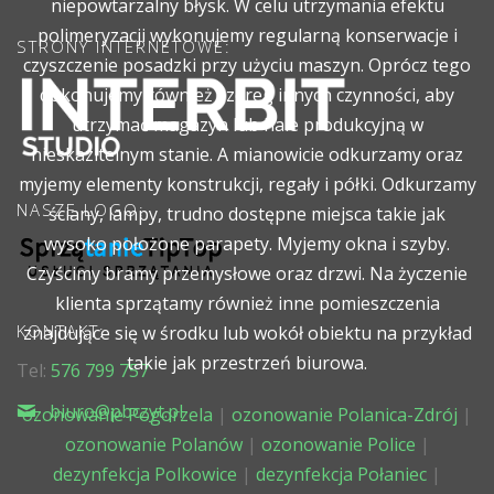
niepowtarzalny błysk. W celu utrzymania efektu
polimeryzacji wykonujemy regularną konserwacje i
STRONY INTERNETOWE:
czyszczenie posadzki przy użyciu maszyn. Oprócz tego
dokonujemy również szereg innych czynności, aby
utrzymać magazyn lub hale produkcyjną w
nieskazitelnym stanie. A mianowicie odkurzamy oraz
myjemy elementy konstrukcji, regały i półki. Odkurzamy
NASZE LOGO:
ściany, lampy, trudno dostępne miejsca takie jak
wysoko położone parapety. Myjemy okna i szyby.
Czyścimy bramy przemysłowe oraz drzwi. Na życzenie
klienta sprzątamy również inne pomieszczenia
KONTAKT:
znajdujące się w środku lub wokół obiektu na przykład
takie jak przestrzeń biurowa.
Tel:
576 799 757
biuro@pbczyt.pl
ozonowanie Pogorzela
|
ozonowanie Polanica-Zdrój
|
ozonowanie Polanów
|
ozonowanie Police
|
dezynfekcja Polkowice
|
dezynfekcja Połaniec
|