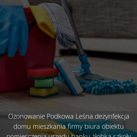
Ozonowanie Podkowa Leśna dezynfekcja
domu mieszkania firmy biura obiektu
pomiesczenia urzędu banku żłobka szkoły