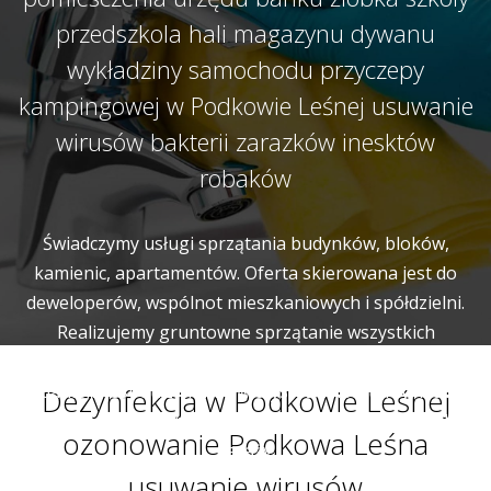
przedszkola hali magazynu dywanu
wykładziny samochodu przyczepy
kampingowej w Podkowie Leśnej usuwanie
wirusów bakterii zarazków inesktów
robaków
Świadczymy usługi sprzątania budynków, bloków,
kamienic, apartamentów. Oferta skierowana jest do
deweloperów, wspólnot mieszkaniowych i spółdzielni.
Realizujemy gruntowne sprzątanie wszystkich
wspólnych miejsc i pomieszczeń budynku. Naszym
zadaniem jest utrzymanie w czystości korytarzy, klatek
Dezynfekcja w Podkowie Leśnej
schodowych, wind, pomieszczeń gospodarczych a także
ozonowanie Podkowa Leśna
garaży.
usuwanie wirusów